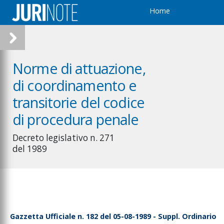
Home
omicilio della
ersona offesa
esignazione del
ostituto del difensore
orrispondenza e
Norme di attuazione,
olloqui telefonici del
ifensore con
di coordinamento e
'imputato
transitorie del codice
ccesso del difensore
l luogo di custodia
di procedura penale
rocura speciale
ilasciata in via
Decreto legislativo n. 271
reventiva
del 1989
BROGATO
Gazzetta Ufficiale n. 182 del 05-08-1989 - Suppl. Ordinario
utenticazione della