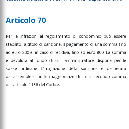
Articolo 70
Per
le
infrazioni
al
regolamento
di
condominio
può
essere
stabilito,
a
titolo
di
sanzione,
il
pagamento
di
una
somma
fino
ad
euro
200
e,
in
caso
di
recidiva,
fino
ad
euro
800.
La
somma
è
devoluta
al
fondo
di
cui
l'amministratore
dispone
per
le
spese
ordinarie
L'irrogazione
della
sanzione
è
deliberata
dall'assemblea
con
le
maggioranze
di
cui
al
secondo
comma
dell'articolo
1136
del
Codice.