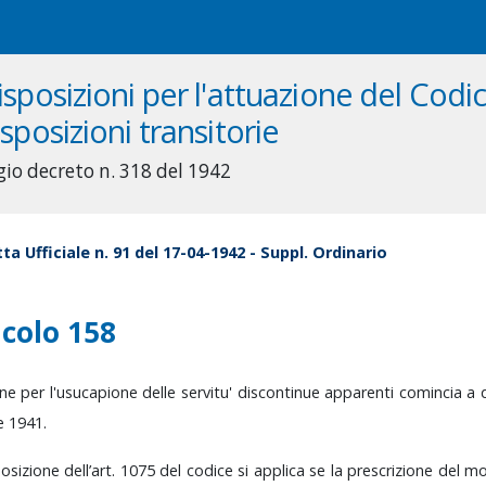
isposizioni per l'attuazione del Codice
isposizioni transitorie
gio decreto n. 318 del 1942
ta Ufficiale n. 91 del 17-04-1942 - Suppl. Ordinario
icolo 158
ine
per
l'usucapione
delle
servitu'
discontinue
apparenti
comincia
a
e
1941.
posizione
dell’art.
1075
del
codice
si
applica
se
la
prescrizione
del
m