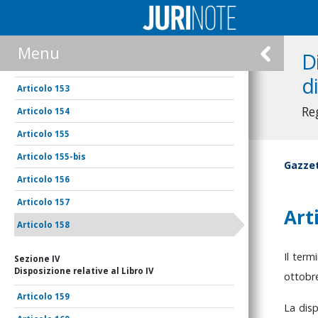
150
151
Menu
D
152
d
153
Re
154
155
155-bis
Gazzet
156
157
Art
158
Il
term
Sezione IV
Disposizione relative al Libro IV
ottobr
159
La
dis