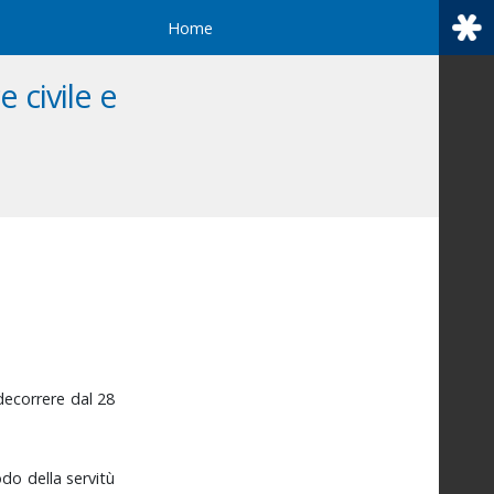
Home
 civile e
decorrere
dal
28
odo
della
servitù