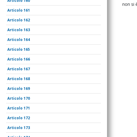
160
non
si
161
162
163
164
165
166
167
168
169
170
171
172
173