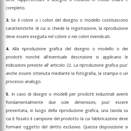
completo.
3.
Se
il
colore
o
i
colori
del
disegno
o
modello
costituiscono
caratteristiche
di
cui
si
chiede
la
registrazione,
la
riproduzione
deve
essere
eseguita
nel
colore
o
nei
colori
rivendicati.
4.
Alla
riproduzione
grafica
del
disegno
o
modello
o
dei
prodotti
nonché
all'eventuale
descrizione
si
applicano
le
indicazioni
previste
all'
articolo
22.
La
riproduzione
grafica
puo'
anche
essere
ottenuta
mediante
la
fotografia,
la
stampa
o
un
processo
analogo.
5.
In
caso
di
disegni
o
modelli
per
prodotti
industriali
aventi
fondamentalmente
due
sole
dimensioni,
puo'
essere
presentata,
in
luogo
della
riproduzione
grafica,
una
tavola
su
cui
è
fissato
il
campione
del
prodotto
la
cui
fabbricazione
deve
formare
oggetto
del
diritto
esclusivo.
Questa
disposizione
si