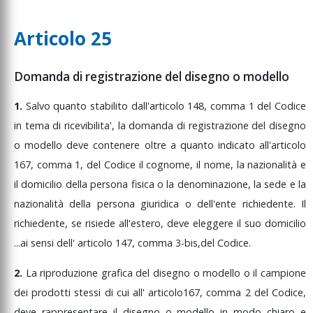
Articolo 25
Domanda di registrazione del disegno o modello
1.
Salvo
quanto
stabilito
dall'articolo
148,
comma
1
del
Codice
in
tema
di
ricevibilita',
la
domanda
di
registrazione
del
disegno
o
modello
deve
contenere
oltre
a
quanto
indicato
all'articolo
167,
comma
1,
del
Codice
il
cognome,
il
nome,
la
nazionalità
e
il
domicilio
della
persona
fisica
o
la
denominazione,
la
sede
e
la
nazionalità
della
persona
giuridica
o
dell'ente
richiedente.
Il
richiedente,
se
risiede
all'estero,
deve
eleggere
il
suo
domicilio
...
ai
sensi
dell'
articolo
147,
comma
3-bis,
del
Codice.
2.
La
riproduzione
grafica
del
disegno
o
modello
o
il
campione
dei
prodotti
stessi
di
cui
all'
articolo
167,
comma
2
del
Codice,
deve
rappresentare
il
disegno
o
modello
in
modo
chiaro
e