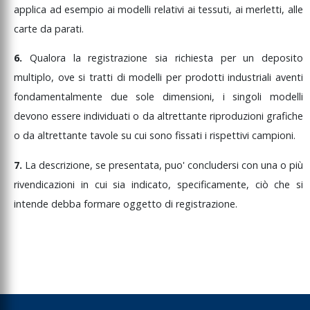
applica
ad
esempio
ai
modelli
relativi
ai
tessuti,
ai
merletti,
alle
carte
da
parati.
6.
Qualora
la
registrazione
sia
richiesta
per
un
deposito
multiplo,
ove
si
tratti
di
modelli
per
prodotti
industriali
aventi
fondamentalmente
due
sole
dimensioni,
i
singoli
modelli
devono
essere
individuati
o
da
altrettante
riproduzioni
grafiche
o
da
altrettante
tavole
su
cui
sono
fissati
i
rispettivi
campioni.
7.
La
descrizione,
se
presentata,
puo'
concludersi
con
una
o
più
rivendicazioni
in
cui
sia
indicato,
specificamente,
ciò
che
si
intende
debba
formare
oggetto
di
registrazione.