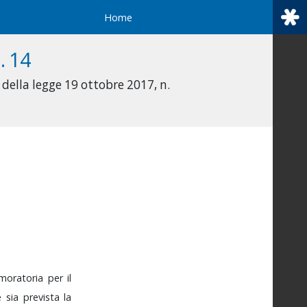
Home
. 14
 della legge 19 ottobre 2017, n.
moratoria
per
il
e
sia
prevista
la