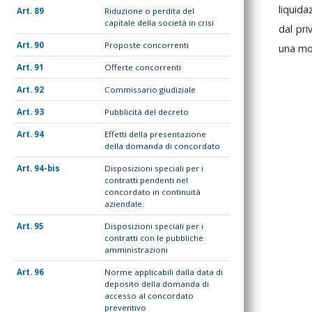
liquid
89
Riduzione o perdita del
capitale della società in crisi
dal
pri
90
Proposte concorrenti
una
mo
91
Offerte concorrenti
92
Commissario giudiziale
93
Pubblicità del decreto
94
Effetti della presentazione
della domanda di concordato
94-bis
Disposizioni speciali per i
contratti pendenti nel
concordato in continuità
aziendale.
95
Disposizioni speciali per i
contratti con le pubbliche
amministrazioni
96
Norme applicabili dalla data di
deposito della domanda di
accesso al concordato
preventivo