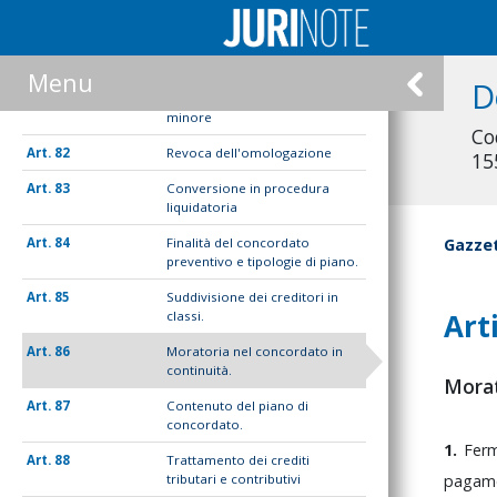
minore
80
Omologazione del concordato
minore
Menu
D
81
Esecuzione del concordato
minore
Co
82
Revoca dell'omologazione
15
83
Conversione in procedura
liquidatoria
84
Finalità del concordato
Gazzet
preventivo e tipologie di piano.
85
Suddivisione dei creditori in
Art
classi.
86
Moratoria nel concordato in
continuità.
Morat
87
Contenuto del piano di
concordato.
1.
Fe
88
Trattamento dei crediti
pagam
tributari e contributivi