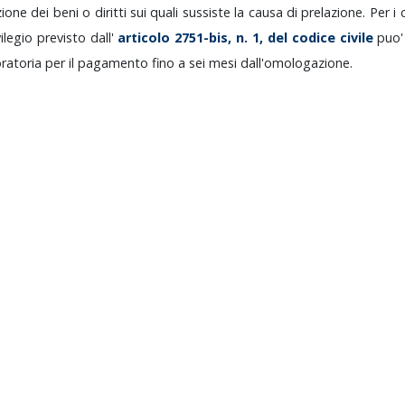
azione
dei
beni
o
diritti
sui
quali
sussiste
la
causa
di
prelazione.
Per
i
vilegio
previsto
dall'
articolo
2751-bis,
n.
1,
del
codice
civile
puo
ratoria
per
il
pagamento
fino
a
sei
mesi
dall'omologazione.