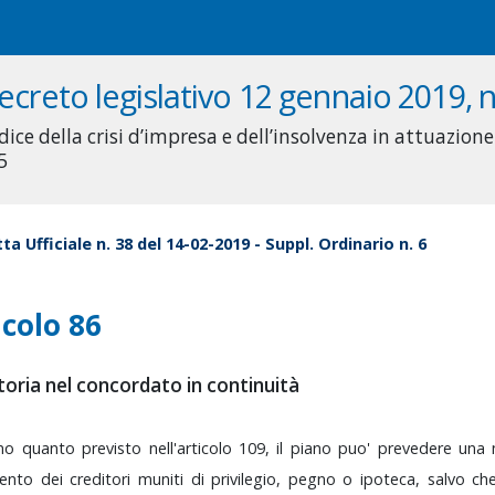
ecreto legislativo 12 gennaio 2019, n
dice della crisi d’impresa e dell’insolvenza in attuazione
5
ta Ufficiale n. 38 del 14-02-2019 - Suppl. Ordinario n. 6
icolo 86
oria nel concordato in continuità
rmo
quanto
previsto
nell'articolo
109,
il
piano
puo'
prevedere
una
ento
dei
creditori
muniti
di
privilegio,
pegno
o
ipoteca,
salvo
ch