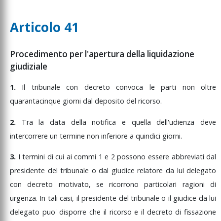
Articolo 41
Procedimento per l'apertura della liquidazione
giudiziale
1.
Il
tribunale
con
decreto
convoca
le
parti
non
oltre
quarantacinque
giorni
dal
deposito
del
ricorso.
2.
Tra
la
data
della
notifica
e
quella
dell'udienza
deve
intercorrere
un
termine
non
inferiore
a
quindici
giorni.
3.
I
termini
di
cui
ai
commi
1
e
2
possono
essere
abbreviati
dal
presidente
del
tribunale
o
dal
giudice
relatore
da
lui
delegato
con
decreto
motivato,
se
ricorrono
particolari
ragioni
di
urgenza.
In
tali
casi,
il
presidente
del
tribunale
o
il
giudice
da
lui
delegato
puo'
disporre
che
il
ricorso
e
il
decreto
di
fissazione