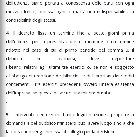
dell'udienza
siano
portati
a
conoscenza
delle
parti
con
ogni
mezzo
idoneo,
omessa
ogni
formalità
non
indispensabile
alla
conoscibilità
degli
stessi.
4.
Il
decreto
fissa
un
termine
fino
a
sette
giorni
prima
dell'udienza
per
la
presentazione
di
memorie
o
un
termine
ridotto
nel
caso
di
cui
al
primo
periodo
del
comma
3.
Il
debitore
nel
costituirsi,
deve
depositare
i
bilanci
relativi
agli
ultimi
tre
esercizi
o,
se
non
è
soggetto
all'obbligo
di
redazione
del
bilancio,
le
dichiarazioni
dei
redditi
concernenti
i
tre
esercizi
precedenti
ovvero
l'intera
esistenza
dell'impresa,
se
questa
ha
avuto
una
minore
durata
.
5.
L'intervento
dei
terzi
che
hanno
legittimazione
a
proporre
la
domanda
e
del
pubblico
ministero
puo'
avere
luogo
sino
a
che
la
causa
non
venga
rimessa
al
collegio
per
la
decisione.