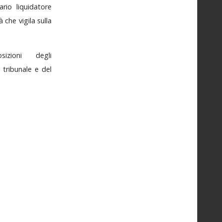
ario
liquidatore
tà
che
vigila
sulla
posizioni
degli
l
tribunale
e
del