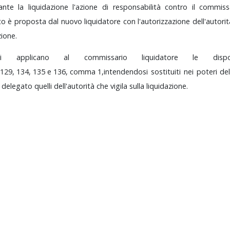
ante
la
liquidazione
l'azione
di
responsabilità
contro
il
commiss
to
è
proposta
dal
nuovo
liquidatore
con
l'autorizzazione
dell'autori
zione.
Si
applicano
al
commissario
liquidatore
le
dis
129,
134,
135
e
136,
comma
1,
intendendosi
sostituiti
nei
poteri
de
e
delegato
quelli
dell'autorità
che
vigila
sulla
liquidazione.