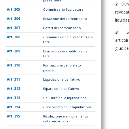
preesistenti
2.
Dur
305
Commissario liquidatore
revoca
306
Relazione del commissario
liquida
307
Poteri del commissario
3.
308
Comunicazione ai creditori e ai
articoli
terzi
giudic
309
Domande dei creditori e dei
terzi
310
Formazione dello stato
passivo
311
Liquidazione dell'attivo
312
Ripartizione dell'attivo
313
Chiusura della liquidazione
314
Concordato della liquidazione
315
Risoluzione e annullamento
del concordato