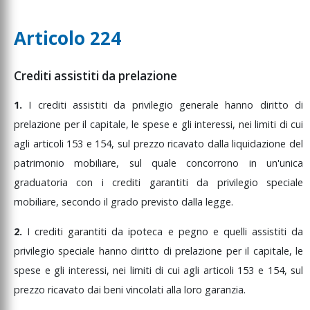
Articolo 224
Crediti assistiti da prelazione
1.
I
crediti
assistiti
da
privilegio
generale
hanno
diritto
di
prelazione
per
il
capitale,
le
spese
e
gli
interessi,
nei
limiti
di
cui
agli
articoli
153
e
154,
sul
prezzo
ricavato
dalla
liquidazione
del
patrimonio
mobiliare,
sul
quale
concorrono
in
un'unica
graduatoria
con
i
crediti
garantiti
da
privilegio
speciale
mobiliare,
secondo
il
grado
previsto
dalla
legge.
2.
I
crediti
garantiti
da
ipoteca
e
pegno
e
quelli
assistiti
da
privilegio
speciale
hanno
diritto
di
prelazione
per
il
capitale,
le
spese
e
gli
interessi,
nei
limiti
di
cui
agli
articoli
153
e
154,
sul
prezzo
ricavato
dai
beni
vincolati
alla
loro
garanzia.