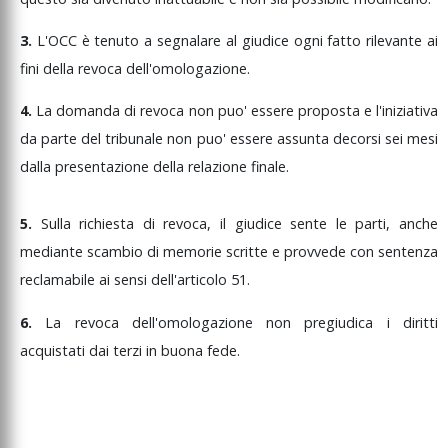
3.
L'OCC
è
tenuto
a
segnalare
al
giudice
ogni
fatto
rilevante
ai
fini
della
revoca
dell'omologazione.
4.
La
domanda
di
revoca
non
puo'
essere
proposta
e
l'iniziativa
da
parte
del
tribunale
non
puo'
essere
assunta
decorsi
sei
mesi
dalla
presentazione
della
relazione
finale
.
5.
Sulla
richiesta
di
revoca,
il
giudice
sente
le
parti,
anche
mediante
scambio
di
memorie
scritte
e
provvede
con
sentenza
reclamabile
ai
sensi
dell'articolo
51.
6.
La
revoca
dell'omologazione
non
pregiudica
i
diritti
acquistati
dai
terzi
in
buona
fede.