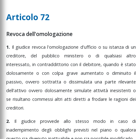
Articolo 72
Revoca dell'omologazione
1.
Il
giudice
revoca
l'omologazione
d'ufficio
o
su
istanza
di
un
creditore,
del
pubblico
ministero
o
di
qualsiasi
altro
interessato,
in
contraddittorio
con
il
debitore,
quando
è
stato
dolosamente
o
con
colpa
grave
aumentato
o
diminuito
il
passivo,
ovvero
sottratta
o
dissimulata
una
parte
rilevante
dell'attivo
ovvero
dolosamente
simulate
attività
inesistenti
o
se
risultano
commessi
altri
atti
diretti
a
frodare
le
ragioni
dei
creditori.
2.
Il
giudice
provvede
allo
stesso
modo
in
caso
di
inadempimento
degli
obblighi
previsti
nel
piano
o
qualora
questo
sia
divenuto
inattuabile
e
non
sia
possibile
modificarlo.