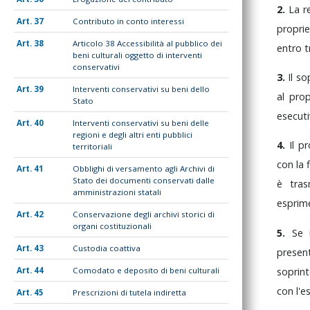
2.
La
r
37
Contributo in conto interessi
proprie
38
Articolo 38 Accessibilità al pubblico dei
entro
t
beni culturali oggetto di interventi
conservativi
3.
Il
so
39
Interventi conservativi su beni dello
al
prop
Stato
esecut
40
Interventi conservativi su beni delle
regioni e degli altri enti pubblici
4.
Il
pr
territoriali
con
la
41
Obblighi di versamento agli Archivi di
Stato dei documenti conservati dalle
è
tra
amministrazioni statali
esprim
42
Conservazione degli archivi storici di
organi costituzionali
5.
Se
43
Custodia coattiva
presen
soprin
44
Comodato e deposito di beni culturali
con
l'
45
Prescrizioni di tutela indiretta