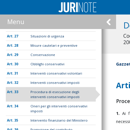
24
Interventi su beni pubblici
25
Conferenza di servizi
Menu
D
26
Valutazione di impatto ambientale.
Cod
27
Situazioni di urgenza
20
28
Misure cautelari e preventive
29
Conservazione
Gazzet
30
Obblighi conservativi
31
Interventi conservativi volontari
Art
32
Interventi conservativi imposti
33
Procedura di esecuzione degli
interventi conservativi imposti
Proce
34
Oneri per gli interventi conservativi
imposti
1.
Ai
35
Intervento finanziario del Ministero
necess
36
Erogazione del contributo