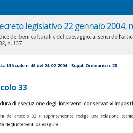
ecreto legislativo 22 gennaio 2004, n
ice dei beni culturali e del paesaggio, ai sensi dell’artic
02, n. 137
ta Ufficiale n. 45 del 24-02-2004 - Suppl. Ordinario n. 28
icolo 33
dura di esecuzione degli interventi conservativi imposti
fini
dell'articolo
32
il
soprintendente
redige
una
relazione
tecn
ità
degli
interventi
da
eseguire.