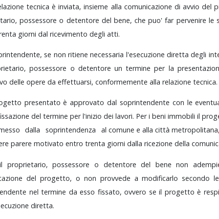
elazione
tecnica
è
inviata,
insieme
alla
comunicazione
di
avvio
del
p
tario,
possessore
o
detentore
del
bene,
che
puo'
far
pervenire
le
renta
giorni
dal
ricevimento
degli
atti.
printendente,
se
non
ritiene
necessaria
l'esecuzione
diretta
degli
int
rietario,
possessore
o
detentore
un
termine
per
la
presentazi
ivo
delle
opere
da
effettuarsi,
conformemente
alla
relazione
tecnica.
ogetto
presentato
è
approvato
dal
soprintendente
con
le
eventu
fissazione
del
termine
per
l'inizio
dei
lavori.
Per
i
beni
immobili
il
prog
smesso
dalla
soprintendenza
al
comune
e
alla
città
metropolitana
ere
parere
motivato
entro
trenta
giorni
dalla
ricezione
della
comunic
il
proprietario,
possessore
o
detentore
del
bene
non
ademp
tazione
del
progetto,
o
non
provvede
a
modificarlo
secondo
l
tendente
nel
termine
da
esso
fissato,
ovvero
se
il
progetto
è
resp
esecuzione
diretta.