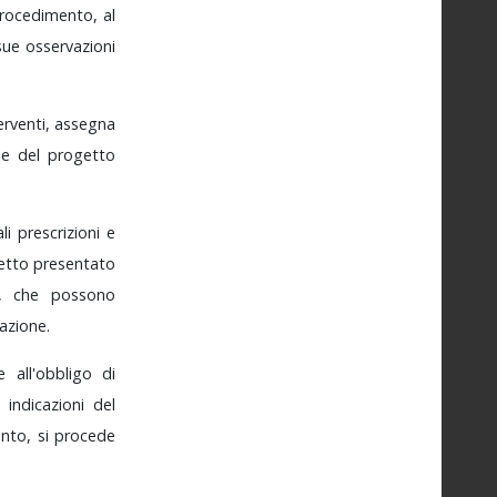
rocedimento,
al
sue
osservazioni
erventi,
assegna
one
del
progetto
ali
prescrizioni
e
etto
presentato
,
che
possono
azione.
ie
all'obbligo
di
e
indicazioni
del
into,
si
procede