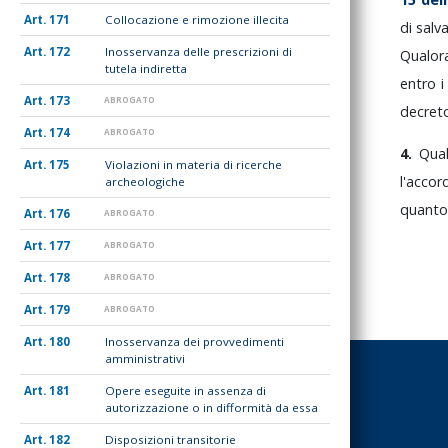
171
Collocazione e rimozione illecita
di
salv
172
Inosservanza delle prescrizioni di
Qualo
tutela indiretta
entro
173
ABROGATO
decret
174
ABROGATO
4.
Qua
175
Violazioni in materia di ricerche
l'acco
archeologiche
quant
176
ABROGATO
177
ABROGATO
178
ABROGATO
179
ABROGATO
180
Inosservanza dei provvedimenti
amministrativi
181
Opere eseguite in assenza di
autorizzazione o in difformità da essa
182
Disposizioni transitorie