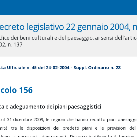
ecreto legislativo 22 gennaio 2004, n
ice dei beni culturali e del paesaggio, ai sensi dell’artic
02, n. 137
ta Ufficiale n. 45 del 24-02-2004 - Suppl. Ordinario n. 28
icolo 156
ica e adeguamento dei piani paesaggistici
ro
il
31
dicembre
2009
,
le
regioni
che
hanno
redatto
piani
paesaggis
rmità
tra
le
disposizioni
dei
predetti
piani
e
le
previsioni
del
edono
ai
necessari
adeguamenti.
Decorso
inutilmente
il
termine