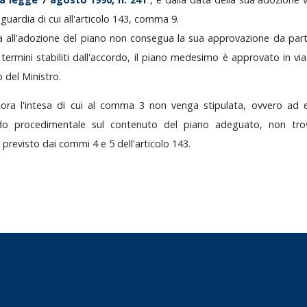
aguardia
di
cui
all'articolo
143,
comma
9.
ra
all'adozione
del
piano
non
consegua
la
sua
approvazione
da
par
i
termini
stabiliti
dall'accordo,
il
piano
medesimo
è
approvato
in
vi
o
del
Ministro.
lora
l'intesa
di
cui
al
comma
3
non
venga
stipulata,
ovvero
ad
rdo
procedimentale
sul
contenuto
del
piano
adeguato,
non
tr
o
previsto
dai
commi
4
e
5
dell'articolo
143.