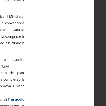
ice,
il
Ministero,
e
di
convenzione
gnizione,
analisi,
,
ivi
comprese
le
e
ad
assicurare
la
uanto
stabilito
a
2,
per
mento
dei
piani
re
completati
la
pprova
il
piano
nsi
dell'
articolo
vigono
le
misure