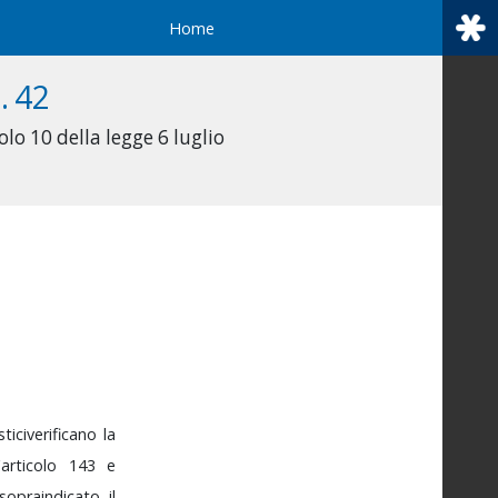
Home
. 42
olo 10 della legge 6 luglio
tici
verificano
la
l'articolo
143
e
sopraindicato
il