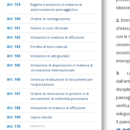
159
Regime transitorio in materia di
Minist
autorizzazione paesaggistica
160
Ordine di reintegrazione
2.
Ent
d'inte
161
Danno a cose ritrovate
con
le
162
Violazioni in materia di affissione
censi
163
Perdita di beni culturali
tecnic
164
Violazioni in atti giuridici
interop
165
Violazione di disposizioni in materia di
circolazione internazionale
3.
166
Omessa restituzione di documenti per
dall'ar
l'esportazione
discip
167
Ordine di remissione in pristino o di
paesagg
versamento di indennità pecuniaria
verific
168
Violazione in materia di affissione
adegua
169
Opere illecite
Il
pian
170
ABROGATO
15
del