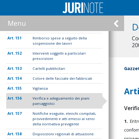
148
Commissioni locali per il paesaggio
149
Interventi non soggetti ad
autorizzazione
Menu
D
150
Inibizione o sospensione dei lavori
Cod
151
Rimborso spese a seguito della
sospensione dei lavori
20
152
Interventi soggetti a particolari
prescrizioni
Gazzet
153
Cartelli pubblicitari
154
Colore delle facciate dei fabbricati
Art
155
Vigilanza
156
Verifica e adeguamento dei piani
paesaggistici
Verif
157
Notifiche eseguite, elenchi compilati,
provvedimenti e atti emessi ai sensi
1.
Ent
della normativa previgente
confo
158
Disposizioni regionali di attuazione
provv