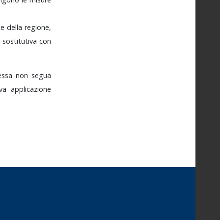
te
della
regione,
a
sostitutiva
con
essa
non
segua
ova
applicazione