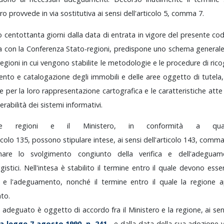
ero
provvede
in
via
sostitutiva
ai
sensi
dell'articolo
5,
comma
7.
ro
centottanta
giorni
dalla
data
di
entrata
in
vigore
del
presente
cod
sa
con
la
Conferenza
Stato-regioni,
predispone
uno
schema
general
regioni
in
cui
vengono
stabilite
le
metodologie
e
le
procedure
di
rico
mento
e
catalogazione
degli
immobili
e
delle
aree
oggetto
di
tutela
he
per
la
loro
rappresentazione
cartografica
e
le
caratteristiche
att
erabilità
dei
sistemi
informativi.
Le
regioni
e
il
Ministero,
in
conformità
a
q
ticolo
135,
possono
stipulare
intese,
ai
sensi
dell'articolo
143,
comm
linare
lo
svolgimento
congiunto
della
verifica
e
dell'adegua
istici.
Nell'intesa
è
stabilito
il
termine
entro
il
quale
devono
esse
a
e
l'adeguamento,
nonché
il
termine
entro
il
quale
la
regione
a
to.
o
adeguato
è
oggetto
di
accordo
fra
il
Ministero
e
la
regione,
ai
se
la
legge
7
agosto
1990,
n.
241
,
e
dalla
data
della
sua
adozione