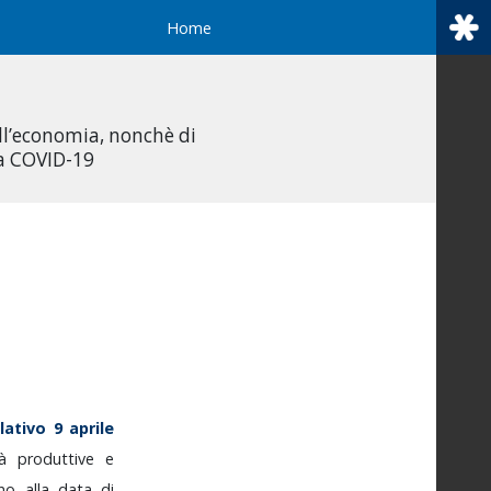
Home
all’economia, nonchè di
da COVID-19
slativo
9
aprile
ità
produttive
e
ino
alla
data
di