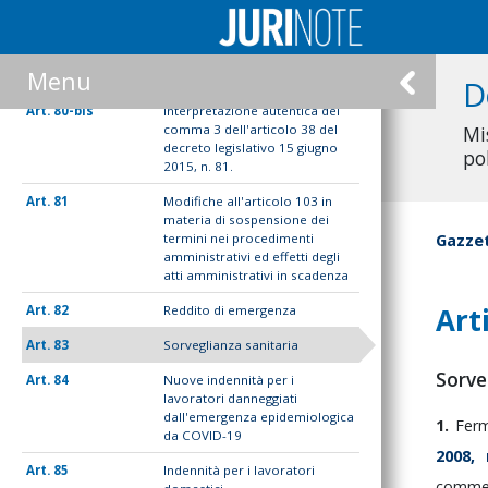
del servizio elettrico
80
Modifiche all'articolo 46 in
materia di licenziamento per
Menu
giustificato motivo oggettivo
D
80-bis
Interpretazione autentica del
comma 3 dell'articolo 38 del
Mi
decreto legislativo 15 giugno
po
2015, n. 81.
81
Modifiche all'articolo 103 in
materia di sospensione dei
termini nei procedimenti
Gazzet
amministrativi ed effetti degli
atti amministrativi in scadenza
Art
82
Reddito di emergenza
83
Sorveglianza sanitaria
Sorve
84
Nuove indennità per i
lavoratori danneggiati
dall'emergenza epidemiologica
1.
Fe
da COVID-19
2008,
85
Indennità per i lavoratori
commer