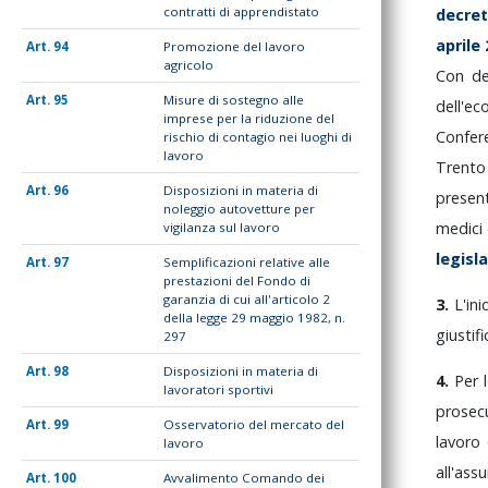
contratti di apprendistato
decre
aprile
94
Promozione del lavoro
agricolo
Con
d
95
Misure di sostegno alle
dell'e
imprese per la riduzione del
Confe
rischio di contagio nei luoghi di
lavoro
Trent
96
Disposizioni in materia di
prese
noleggio autovetture per
medici
vigilanza sul lavoro
legisl
97
Semplificazioni relative alle
prestazioni del Fondo di
garanzia di cui all'articolo 2
3.
L'in
della legge 29 maggio 1982, n.
giustif
297
98
Disposizioni in materia di
4.
Per
lavoratori sportivi
prosec
99
Osservatorio del mercato del
lavoro
lavoro
all'as
100
Avvalimento Comando dei