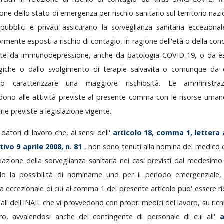
ione
dello
stato
di
emergenza
per
rischio
sanitario
sul
territorio
nazi
o
pubblici
e
privati
assicurano
la
sorveglianza
sanitaria
ecceziona
ormente
esposti
a
rischio
di
contagio,
in
ragione
dell'età
o
della
con
nte
da
immunodepressione,
anche
da
patologia
COVID-19,
o
da
e
giche
o
dallo
svolgimento
di
terapie
salvavita
o
comunque
da
ono
caratterizzare
una
maggiore
rischiosità.
Le
amministr
edono
alle
attività
previste
al
presente
comma
con
le
risorse
uman
arie
previste
a
legislazione
vigente.
i
datori
di
lavoro
che,
ai
sensi
dell'
articolo
18,
comma
1,
lettera
ativo
9
aprile
2008,
n.
81
,
non
sono
tenuti
alla
nomina
del
medico
tuazione
della
sorveglianza
sanitaria
nei
casi
previsti
dal
medesim
ndo
la
possibilità
di
nominarne
uno
per
il
periodo
emergenziale
ia
eccezionale
di
cui
al
comma
1
del
presente
articolo
puo'
essere
r
iali
dell'INAIL
che
vi
provvedono
con
propri
medici
del
lavoro,
su
ric
oro,
avvalendosi
anche
del
contingente
di
personale
di
cui
all'
a