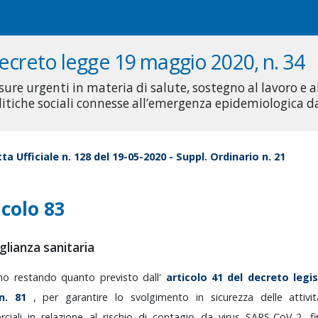
ecreto legge 19 maggio 2020, n. 34
sure urgenti in materia di salute, sostegno al lavoro e 
litiche sociali connesse all’emergenza epidemiologica 
ta Ufficiale n. 128 del 19-05-2020 - Suppl. Ordinario n. 21
icolo 83
glianza sanitaria
rmo
restando
quanto
previsto
dall'
articolo
41
del
decreto
legi
n.
81
,
per
garantire
lo
svolgimento
in
sicurezza
delle
attiv
ciali
in
relazione
al
rischio
di
contagio
da
virus
SARS-CoV-2,
f