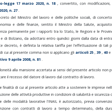
to-legge
17
marzo
2020,
n.
18
,
convertito,
con
modificazioni
2020,
n.
27
.
ecreto
del
Ministro
del
lavoro
e
delle
politiche
sociali,
di
concert
conomia
e
delle
finanze,
sentito
il
Ministro
della
Salute,
acquisi
renza
permanente
per
i
rapporti
tra
lo
Stato,
le
Regioni
e
le
Provi
o
e
di
Bolzano,
da
adottarsi
entro
quindici
giorni
dalla
data
di
entr
nte
decreto,
è
definita
la
relativa
tariffa
per
l'effettuazione
di
tali
p
di
cui
al
presente
comma
non
si
applicano
gli
articoli
25
,
39
,
40
e
ativo
9
aprile
2008,
n.
81
.
idoneità
alla
mansione
accertata
ai
sensi
del
presente
articolo
non
p
icare
il
recesso
del
datore
di
lavoro
dal
contratto
di
lavoro.
le
finalità
di
cui
al
presente
articolo
atte
a
sostenere
le
imprese
nel
uzione
delle
attività
produttive
in
condizioni
di
salubrità
e
sicurezza
e
delle
modalità
lavorative
l'INAIL
è
autorizzato,
previa
convenzi
sunzione
con
contratti
di
lavoro
a
tempo
determinato,
della
dur