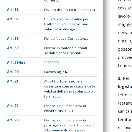
domestici
cessaz
86
Divieto di cumulo tra indennità
lavor
87
Utilizzo risorse residue per
maggi
trattamenti di integrazione
salariale in deroga
deriva
88
Fondo Nuove Competenze
oncolo
89
Norme in materia di fondi
poss
sociali e servizi sociali
provv
89-bis
ABROGATO
finanzi
90
Lavoro agile�
2.
Per
91
Attività di formazione a
legisl
distanza e conservazione della
validità dell'anno scolastico o
l'effet
formativo
resta
92
Disposizioni in materia di
sanitar
NASPI E DIS- COLL
territor
93
Disposizioni in materia di
proroga o rinnovo di contratti
di
lav
a termine e di proroga di