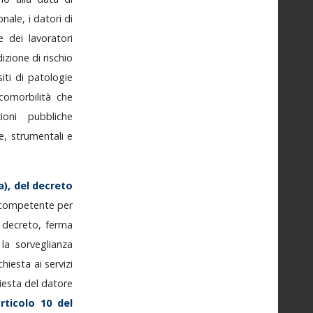
onale,
i
datori
di
le
dei
lavoratori
dizione
di
rischio
siti
di
patologie
comorbilità
che
azioni
pubbliche
e,
strumentali
e
a),
del
decreto
competente
per
o
decreto,
ferma
,
la
sorveglianza
ichiesta
ai
servizi
hiesta
del
datore
rticolo
10
del