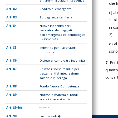
atti amministrativi in scadenza
che
l
82
Reddito di emergenza
c)
al
83
Sorveglianza sanitaria
1)
al
84
Nuove indennità per i
in
co
lavoratori danneggiati
2)
al
dall'emergenza epidemiologica
da COVID-19
d)
a
85
Indennità per i lavoratori
son
domestici
86
Divieto di cumulo tra indennità
7.
Per
87
Utilizzo risorse residue per
quant
trattamenti di integrazione
conver
salariale in deroga
88
Fondo Nuove Competenze
89
Norme in materia di fondi
sociali e servizi sociali
89-bis
ABROGATO
90
Lavoro agile�