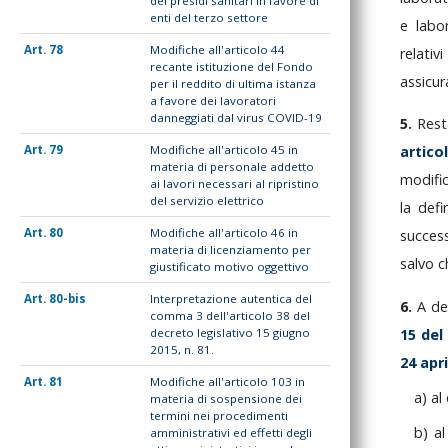
dei presidi sanitari in favore di
enti del terzo settore
e
labo
78
Modifiche all'articolo 44
relativ
recante istituzione del Fondo
assicu
per il reddito di ultima istanza
a favore dei lavoratori
danneggiati dal virus COVID-19
5.
Res
79
Modifiche all'articolo 45 in
artico
materia di personale addetto
modific
ai lavori necessari al ripristino
del servizio elettrico
la
defi
80
Modifiche all'articolo 46 in
succes
materia di licenziamento per
salvo
c
giustificato motivo oggettivo
80-bis
Interpretazione autentica del
6.
A
de
comma 3 dell'articolo 38 del
15
de
decreto legislativo 15 giugno
2015, n. 81.
24
apr
81
Modifiche all'articolo 103 in
a)
al
materia di sospensione dei
termini nei procedimenti
b)
a
amministrativi ed effetti degli