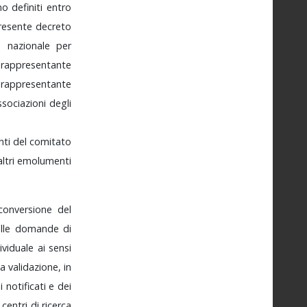
no
definiti
entro
resente
decreto
to
nazionale
per
n
rappresentante
n
rappresentante
ssociazioni
degli
nti
del
comitato
altri
emolumenti
conversione
del
lle
domande
di
dividuale
ai
sensi
ma
validazione,
in
mi
notificati
e
dei
i
centri
di
ricerca