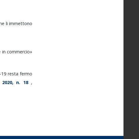
che
li
immettono
e
in
commercio»
-19
resta
fermo
o
2020,
n.
18
,