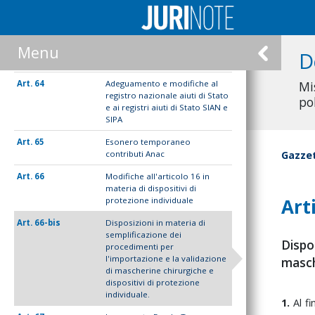
61
Disposizioni comuni
62
Disposizioni finanziarie
Menu
63
Adempimenti relativi alla
D
registrazione degli aiuti
64
Adeguamento e modifiche al
Mi
registro nazionale aiuti di Stato
po
e ai registri aiuti di Stato SIAN e
SIPA
65
Esonero temporaneo
contributi Anac
Gazzet
66
Modifiche all'articolo 16 in
materia di dispositivi di
Art
protezione individuale
66-bis
Disposizioni in materia di
semplificazione dei
Dispos
procedimenti per
l'importazione e la validazione
masche
di mascherine chirurgiche e
dispositivi di protezione
individuale.
1.
Al
f