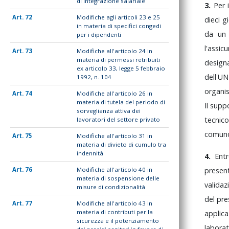
di integrazione salariale
3.
Per
72
Modifiche agli articoli 23 e 25
dieci
g
in materia di specifici congedi
da
u
per i dipendenti
l'assic
73
Modifiche all'articolo 24 in
materia di permessi retribuiti
desig
ex articolo 33, legge 5 febbraio
dell'U
1992, n. 104
organi
74
Modifiche all'articolo 26 in
materia di tutela del periodo di
Il
supp
sorveglianza attiva dei
tecnic
lavoratori del settore privato
comun
75
Modifiche all'articolo 31 in
materia di divieto di cumulo tra
indennità
4.
Ent
prese
76
Modifiche all'articolo 40 in
materia di sospensione delle
valida
misure di condizionalità
del
pre
77
Modifiche all'articolo 43 in
materia di contributi per la
applic
sicurezza e il potenziamento
labora