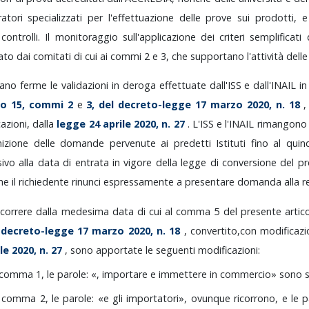
ratori
specializzati
per
l'effettuazione
delle
prove
sui
prodotti,
i
controlli.
Il
monitoraggio
sull'applicazione
dei
criteri
semplificati
rato
dai
comitati
di
cui
ai
commi
2
e
3,
che
supportano
l'attività
dell
tano
ferme
le
validazioni
in
deroga
effettuate
dall'ISS
e
dall'INAIL
i
lo
15,
commi
2
e
3,
del
decreto-legge
17
marzo
2020,
n.
18
azioni,
dalla
legge
24
aprile
2020,
n.
27
.
L'ISS
e
l'INAIL
rimangon
nizione
delle
domande
pervenute
ai
predetti
Istituti
fino
al
quin
sivo
alla
data
di
entrata
in
vigore
della
legge
di
conversione
del
pr
he
il
richiedente
rinunci
espressamente
a
presentare
domanda
alla
r
correre
dalla
medesima
data
di
cui
al
comma
5
del
presente
artic
l
decreto-legge
17
marzo
2020,
n.
18
,
convertito,con
modificazi
ile
2020,
n.
27
,
sono
apportate
le
seguenti
modificazioni:
comma
1,
le
parole:
«,
importare
e
immettere
in
commercio»
sono
l
comma
2,
le
parole:
«e
gli
importatori»,
ovunque
ricorrono,
e
le
p