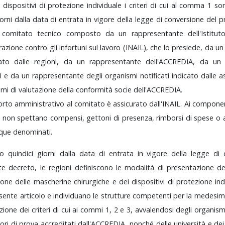
i
dispositivi
di
protezione
individuale
i
criteri
di
cui
al
comma
1
so
iorni
dalla
data
di
entrata
in
vigore
della
legge
di
conversione
del
p
n
comitato
tecnico
composto
da
un
rappresentante
dell'Istitu
urazione
contro
gli
infortuni
sul
lavoro
(INAIL),
che
lo
presiede,
da
u
nato
dalle
regioni,
da
un
rappresentante
dell'ACCREDIA,
da
u
NI
e
da
un
rappresentante
degli
organismi
notificati
indicato
dalle
a
smi
di
valutazione
della
conformità
socie
dell'ACCREDIA.
orto
amministrativo
al
comitato
è
assicurato
dall'INAIL.
Ai
compone
o
non
spettano
compensi,
gettoni
di
presenza,
rimborsi
di
spese
o
que
denominati.
ro
quindici
giorni
dalla
data
di
entrata
in
vigore
della
legge
di
nte
decreto,
le
regioni
definiscono
le
modalità
di
presentazione
de
zione
delle
mascherine
chirurgiche
e
dei
dispositivi
di
protezione
in
sente
articolo
e
individuano
le
strutture
competenti
per
la
medesi
azione
dei
criteri
di
cui
ai
commi
1,
2
e
3,
avvalendosi
degli
organis
tori
di
prova
accreditati
dall'ACCREDIA,
nonché
delle
università
e
de