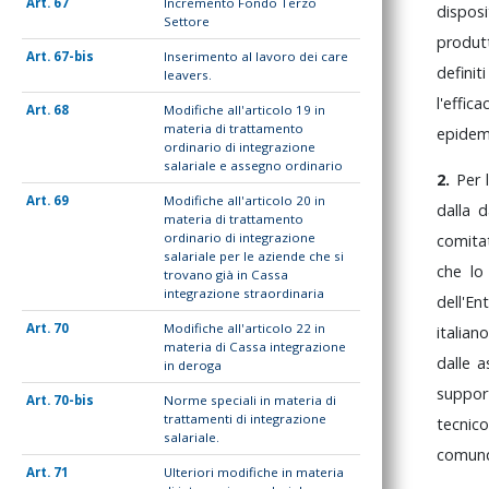
67
Incremento Fondo Terzo
disposi
Settore
produt
67-bis
Inserimento al lavoro dei care
definit
leavers.
l'effica
68
Modifiche all'articolo 19 in
materia di trattamento
epidem
ordinario di integrazione
salariale e assegno ordinario
2.
Per
69
Modifiche all'articolo 20 in
dalla
d
materia di trattamento
ordinario di integrazione
comit
salariale per le aziende che si
che
l
trovano già in Cassa
integrazione straordinaria
dell'En
70
Modifiche all'articolo 22 in
italia
materia di Cassa integrazione
dalle
a
in deroga
suppo
70-bis
Norme speciali in materia di
trattamenti di integrazione
tecnic
salariale.
comun
71
Ulteriori modifiche in materia