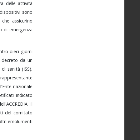
zza
delle
attività
dispositivi
sono
i,
che
assicurino
to
di
emergenza
ntro
dieci
giorni
e
decreto
da
un
e
di
sanità
(ISS),
n
rappresentante
ll'Ente
nazionale
tificati
indicato
dell'ACCREDIA.
Il
ti
del
comitato
altri
emolumenti