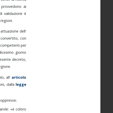
e
provvedono
ai
di
validazione
è
e
regioni.
n
attuazione
dell'
,
convertito,
con
o
competenti
per
dicesimo
giorno
esente
decreto,
egione.
olo,
all'
articolo
oni,
dalla
legge
soppresse;
arole:
«e
coloro