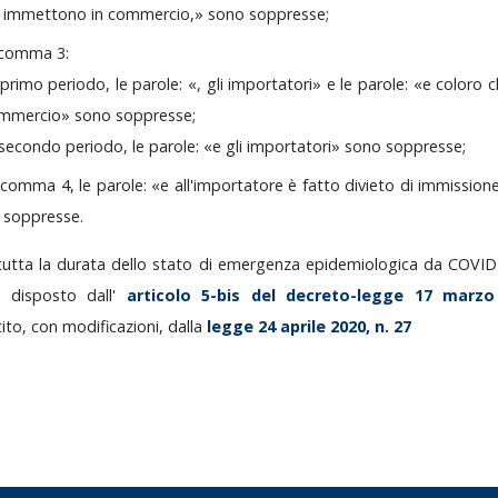
i
immettono
in
commercio,»
sono
soppresse;
comma
3:
primo
periodo,
le
parole:
«,
gli
importatori»
e
le
parole:
«e
coloro
mmercio»
sono
soppresse;
secondo
periodo,
le
parole:
«e
gli
importatori»
sono
soppresse;
l
comma
4,
le
parole:
«e
all'importatore
è
fatto
divieto
di
immission
o
soppresse.
tutta
la
durata
dello
stato
di
emergenza
epidemiologica
da
COVID
o
disposto
dall'
articolo
5-bis
del
decreto-legge
17
marz
tito,
con
modificazioni,
dalla
legge
24
aprile
2020,
n.
27