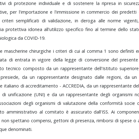
tivi
di
protezione
individuale
e
di
sostenere
la
ripresa
in
sicure
tive,
per
l'importazione
e
l'immissione
in
commercio
dei
predetti
i
criteri
semplificati
di
validazione,
in
deroga
alle
norme
vigent
cia
protettiva
idonea
all'utilizzo
specifico
fino
al
termine
dello
sta
iologica
da
COVID-19.
le
mascherine
chirurgiche
i
criteri
di
cui
al
comma
1
sono
definiti
e
ata
di
entrata
in
vigore
della
legge
di
conversione
del
present
ato
tecnico
composto
da
un
rappresentante
dell'Istituto
superior
o
presiede,
da
un
rappresentante
designato
dalle
regioni,
da
u
te
italiano
di
accreditamento
-
ACCREDIA,
da
un
rappresentante
de
no
di
unificazione
(UNI)
e
da
un
rappresentante
degli
organismi
no
ssociazioni
degli
organismi
di
valutazione
della
conformità
socie
rto
amministrativo
al
comitato
è
assicurato
dall'ISS.
Ai
componen
o
non
spettano
compensi,
gettoni
di
presenza,
rimborsi
di
spese
o
que
denominati.