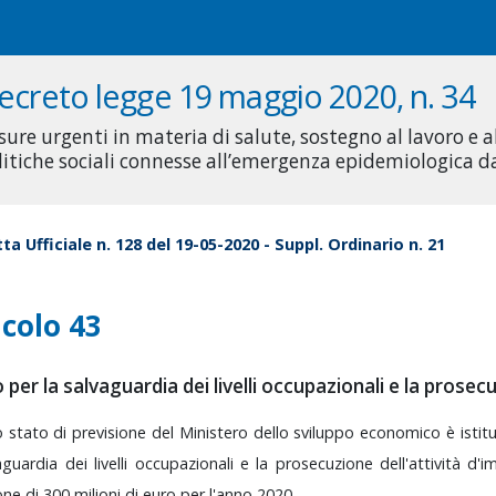
ecreto legge 19 maggio 2020, n. 34
sure urgenti in materia di salute, sostegno al lavoro e 
litiche sociali connesse all’emergenza epidemiologica 
ta Ufficiale n. 128 del 19-05-2020 - Suppl. Ordinario n. 21
icolo 43
per la salvaguardia dei livelli occupazionali e la prosec
o
stato
di
previsione
del
Ministero
dello
sviluppo
economico
è
istit
aguardia
dei
livelli
occupazionali
e
la
prosecuzione
dell'attività
d'i
one
di
300
milioni
di
euro
per
l'anno
2020
.