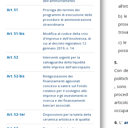
dell'ammortamento
all'i
51
Proroga dei termini dei
programmi di esecuzione delle
b)
l
procedure di amministrazione
pros
straordinaria
trov
51-bis
Modifica al codice della crisi
d'impresa e dell'insolvenza, di
c)
le
cui al decreto legislativo 12
gennaio 2019, n. 14.
possi
52
Interventi urgenti per la
5.
salvaguardia della liquidità
delle imprese dell'aerospazio
Con
d
52-bis
Rinegoziazione dei
politic
finanziamenti agevolati
concessi a valere sul Fondo
,
sono
rotativo per il sostegno alle
proce
imprese e gli investimenti in
ricerca e dei finanziamenti
artico
bancari associati.
occupa
52-ter
Disposizioni per la tutela della
ceramica artistica e di qualità
6.
L'
a