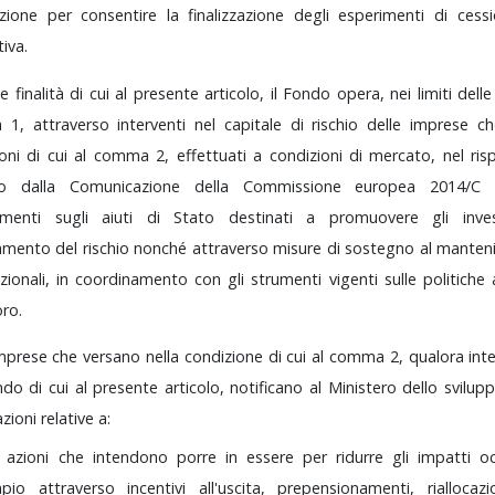
azione
per
consentire
la
finalizzazione
degli
esperimenti
di
cess
iva.
le
finalità
di
cui
al
presente
articolo,
il
Fondo
opera,
nei
limiti
dell
a
1,
attraverso
interventi
nel
capitale
di
rischio
delle
imprese
c
ioni
di
cui
al
comma
2,
effettuati
a
condizioni
di
mercato,
nel
ri
sto
dalla
Comunicazione
della
Commissione
europea
2014/
tamenti
sugli
aiuti
di
Stato
destinati
a
promuovere
gli
inv
iamento
del
rischio
nonché
attraverso
misure
di
sostegno
al
manten
zionali,
in
coordinamento
con
gli
strumenti
vigenti
sulle
politiche
oro.
mprese
che
versano
nella
condizione
di
cui
al
comma
2,
qualora
in
ndo
di
cui
al
presente
articolo,
notificano
al
Ministero
dello
svilup
azioni
relative
a:
e
azioni
che
intendono
porre
in
essere
per
ridurre
gli
impatti
o
mpio
attraverso
incentivi
all'uscita,
prepensionamenti,
rialloca