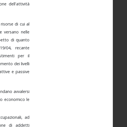
ione
dell'attività
e
risorse
di
cui
al
he
versano
nelle
spetto
di
quanto
C
19/04,
recante
estimenti
per
il
imento
dei
livelli
attive
e
passive
tendano
avvalersi
po
economico
le
ccupazionali,
ad
zione
di
addetti