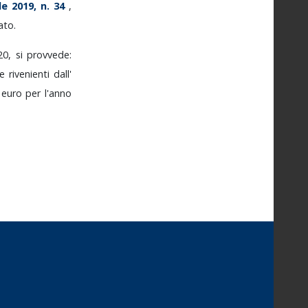
ile
2019,
n.
34
,
ato.
20,
si
provvede:
se
rivenienti
dall'
i
euro
per
l'anno