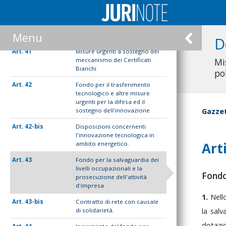
piccole e medie imprese
titolari del servizio di
distribuzione di carburanti
nelle autostrade per il periodo
Menu
di emergenza da COVID-19
D
41
Misure urgenti a sostegno del
meccanismo dei Certificati
Mi
Bianchi
po
42
Fondo per il trasferimento
tecnologico e altre misure
urgenti per la difesa ed il
sostegno dell'innovazione
Gazzet
42-bis
Disposizioni concernenti
l'innovazione tecnologica in
Art
ambito energetico.
43
Fondo per la salvaguardia dei
livelli occupazionali e la
Fondo 
prosecuzione dell'attività
d'impresa
1.
Nell
43-bis
Contratto di rete con causale
di solidarietà.
la
salv
dotazi