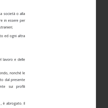
lla
società
o
alla
rre
in
essere
per
stranieri;
sto
ed
ogni
altra
el
lavoro
e
delle
ondo,
nonché
le
sto
dal
presente
ente
sui
profili
0
,
è
abrogato.
Il