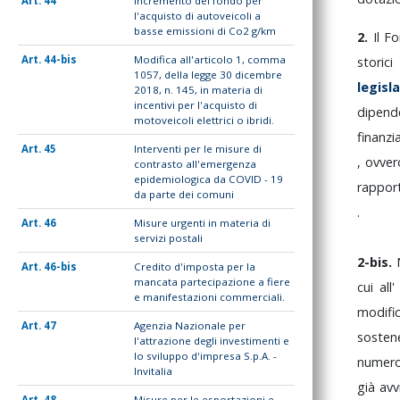
44
Incremento del fondo per
l'acquisto di autoveicoli a
basse emissioni di Co2 g/km
2.
Il
F
44-bis
Modifica all'articolo 1, comma
storic
1057, della legge 30 dicembre
legisl
2018, n. 145, in materia di
incentivi per l'acquisto di
dipend
motoveicoli elettrici o ibridi.
finanzi
45
Interventi per le misure di
,
ovve
contrasto all'emergenza
epidemiologica da COVID - 19
rappor
da parte dei comuni
.
46
Misure urgenti in materia di
servizi postali
2-bis.
46-bis
Credito d'imposta per la
mancata partecipazione a fiere
cui
all
e manifestazioni commerciali.
modifi
47
Agenzia Nazionale per
sosten
l'attrazione degli investimenti e
lo sviluppo d'impresa S.p.A. -
numer
Invitalia
già
avv
48
Misure per le esportazioni e