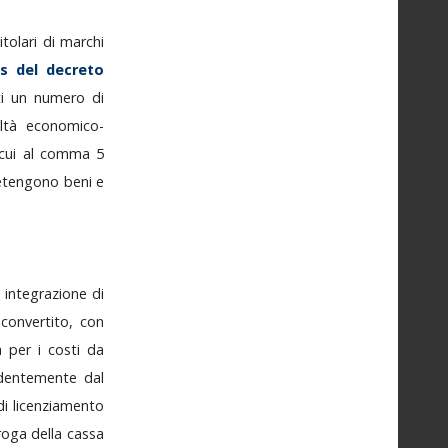
itolari
di
marchi
is
del
decreto
ti
un
numero
di
oltà
economico-
cui
al
comma
5
etengono
beni
e
a
integrazione
di
,
convertito,
con
a
per
i
costi
da
ndentemente
dal
di
licenziamento
roga
della
cassa