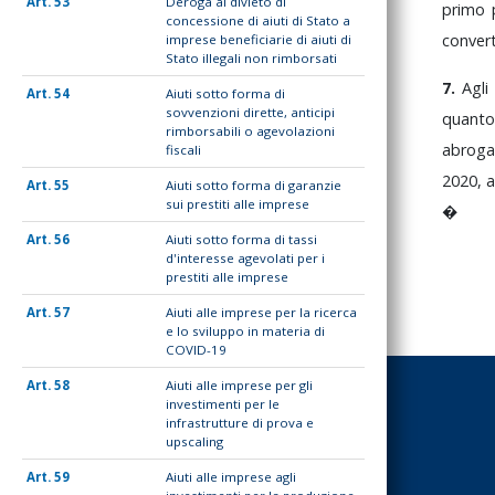
53
Deroga al divieto di
primo
concessione di aiuti di Stato a
conver
imprese beneficiarie di aiuti di
Stato illegali non rimborsati
7.
Agl
54
Aiuti sotto forma di
sovvenzioni dirette, anticipi
quant
rimborsabili o agevolazioni
abrog
fiscali
2020,
a
55
Aiuti sotto forma di garanzie
sui prestiti alle imprese
�
56
Aiuti sotto forma di tassi
d'interesse agevolati per i
prestiti alle imprese
57
Aiuti alle imprese per la ricerca
e lo sviluppo in materia di
COVID-19
58
Aiuti alle imprese per gli
investimenti per le
infrastrutture di prova e
upscaling
59
Aiuti alle imprese agli