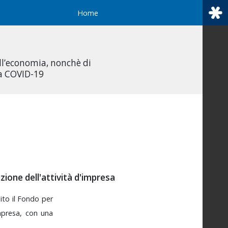
Home
all’economia, nonchè di
da COVID-19
uzione dell'attività d'impresa
uito
il
Fondo
per
mpresa,
con
una