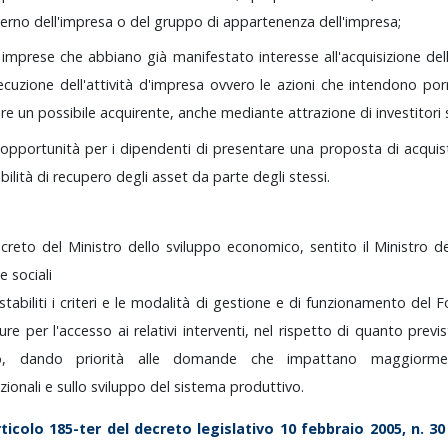
nterno
dell'impresa
o
del
gruppo
di
appartenenza
dell'impresa;
e
imprese
che
abbiano
già
manifestato
interesse
all'acquisizione
de
ecuzione
dell'attività
d'impresa
ovvero
le
azioni
che
intendono
po
are
un
possibile
acquirente,
anche
mediante
attrazione
di
investitori
opportunità
per
i
dipendenti
di
presentare
una
proposta
di
acqui
bilità
di
recupero
degli
asset
da
parte
degli
stessi.
ecreto
del
Ministro
dello
sviluppo
economico,
sentito
il
Ministro
d
he
sociali
stabiliti
i
criteri
e
le
modalità
di
gestione
e
di
funzionamento
del
F
dure
per
l'accesso
ai
relativi
interventi,
nel
rispetto
di
quanto
previ
lo,
dando
priorità
alle
domande
che
impattano
maggiorm
zionali
e
sullo
sviluppo
del
sistema
produttivo.
rticolo
185-ter
del
decreto
legislativo
10
febbraio
2005,
n.
3