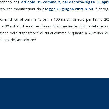
periodo
dell'
articolo
31,
comma
2,
del
decreto-legge
30
apr
tito,
con
modificazioni,
dalla
legge
28
giugno
2019,
n.
58
,
è
abrog
i
oneri
di
cui
al
comma
1,
pari
a
100
milioni
di
euro
per
l'anno
20
o
a
30
milioni
di
euro
per
l'anno
2020
mediante
utilizzo
delle
risor
azione
della
disposizione
di
cui
al
comma
6;
quanto
a
70
milioni
d
i
sensi
dell'articolo
265.