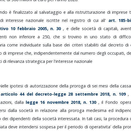
ondo
è
finalizzato
al
salvataggio
e
alla
ristrutturazione
di
imprese
t
i
di
interesse
nazionale
iscritte
nel
registro
di
cui
all'
art.
185-b
ativo
10
febbraio
2005,
n.
30
,
e
delle
società
di
capitali,
aven
enti
non
inferiore
a
250,
che
si
trovino
in
uno
stato
di
diffic
aria
come
individuate
sulla
base
dei
criteri
stabiliti
dal
decreto
di
ro
di
imprese
che,
indipendentemente
dal
numero
degli
occupati,
d
ti
di
rilevanza
strategica
per
l'interesse
nazionale
Nelle
ipotesi
di
autorizzazione
della
proroga
di
sei
mesi
della
cass
'
articolo
44
del
decreto-legge
28
settembre
2018,
n.
109
cazioni,
dalla
legge
16
novembre
2018,
n.
130
,
il
Fondo
oper
ersi
dalla
società
in
relazione
alla
proroga
medesima
ed
indipe
o
dei
dipendenti
della
società
interessata.
In
tali
casi,
la
procedura
iata
deve
intendersi
sospesa
per
il
periodo
di
operativita'
della
pro