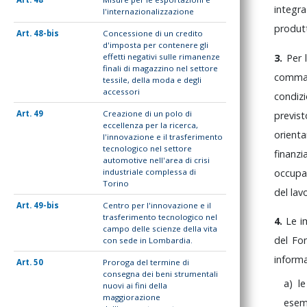
integr
l'internazionalizzazione
produtt
48-bis
Concessione di un credito
d'imposta per contenere gli
3.
Per
effetti negativi sulle rimanenze
finali di magazzino nel settore
comm
tessile, della moda e degli
accessori
condiz
49
Creazione di un polo di
previ
eccellenza per la ricerca,
orien
l'innovazione e il trasferimento
tecnologico nel settore
finanz
automotive nell'area di crisi
occupa
industriale complessa di
Torino
del
lav
49-bis
Centro per l'innovazione e il
trasferimento tecnologico nel
4.
Le
i
campo delle scienze della vita
del
Fo
con sede in Lombardia.
inform
50
Proroga del termine di
consegna dei beni strumentali
a)
l
nuovi ai fini della
maggiorazione
ese