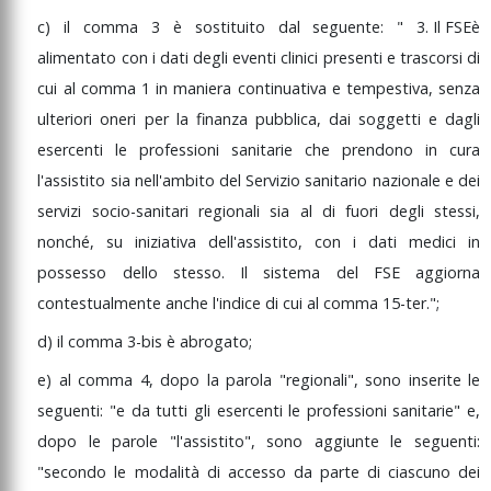
c)
il
comma
3
è
sostituito
dal
seguente:
"
3.
Il
FSE
è
alimentato
con
i
dati
degli
eventi
clinici
presenti
e
trascorsi
di
cui
al
comma
1
in
maniera
continuativa
e
tempestiva,
senza
ulteriori
oneri
per
la
finanza
pubblica,
dai
soggetti
e
dagli
esercenti
le
professioni
sanitarie
che
prendono
in
cura
l'assistito
sia
nell'ambito
del
Servizio
sanitario
nazionale
e
dei
servizi
socio-sanitari
regionali
sia
al
di
fuori
degli
stessi,
nonché,
su
iniziativa
dell'assistito,
con
i
dati
medici
in
possesso
dello
stesso.
Il
sistema
del
FSE
aggiorna
contestualmente
anche
l'indice
di
cui
al
comma
15-ter.";
d)
il
comma
3-bis
è
abrogato;
e)
al
comma
4,
dopo
la
parola
"regionali",
sono
inserite
le
seguenti:
"e
da
tutti
gli
esercenti
le
professioni
sanitarie"
e,
dopo
le
parole
"l'assistito",
sono
aggiunte
le
seguenti:
"secondo
le
modalità
di
accesso
da
parte
di
ciascuno
dei