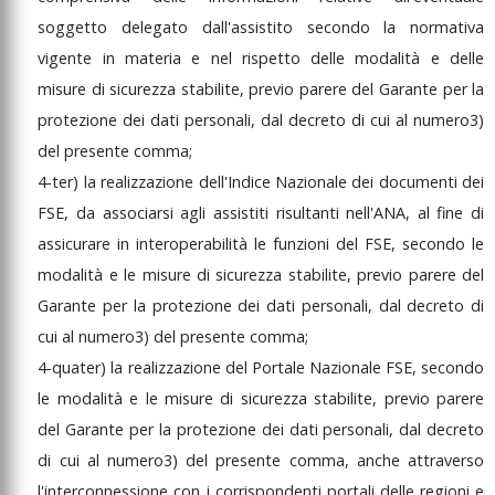
soggetto
delegato
dall'assistito
secondo
la
normativa
vigente
in
materia
e
nel
rispetto
delle
modalità
e
delle
misure
di
sicurezza
stabilite,
previo
parere
del
Garante
per
la
protezione
dei
dati
personali,
dal
decreto
di
cui
al
numero
3)
del
presente
comma;
4-ter)
la
realizzazione
dell'Indice
Nazionale
dei
documenti
dei
FSE,
da
associarsi
agli
assistiti
risultanti
nell'ANA
,
al
fine
di
assicurare
in
interoperabilità
le
funzioni
del
FSE,
secondo
le
modalità
e
le
misure
di
sicurezza
stabilite,
previo
parere
del
Garante
per
la
protezione
dei
dati
personali,
dal
decreto
di
cui
al
numero
3)
del
presente
comma;
4-quater)
la
realizzazione
del
Portale
Nazionale
FSE,
secondo
le
modalità
e
le
misure
di
sicurezza
stabilite,
previo
parere
del
Garante
per
la
protezione
dei
dati
personali,
dal
decreto
di
cui
al
numero
3)
del
presente
comma,
anche
attraverso
l'interconnessione
con
i
corrispondenti
portali
delle
regioni
e