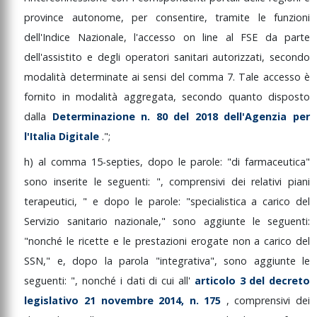
province
autonome,
per
consentire,
tramite
le
funzioni
dell'Indice
Nazionale,
l'accesso
on
line
al
FSE
da
parte
dell'assistito
e
degli
operatori
sanitari
autorizzati,
secondo
modalità
determinate
ai
sensi
del
comma
7.
Tale
accesso
è
fornito
in
modalità
aggregata,
secondo
quanto
disposto
dalla
Determinazione
n.
80
del
2018
dell'Agenzia
per
l'Italia
Digitale
.";
h)
al
comma
15-septies,
dopo
le
parole:
"di
farmaceutica"
sono
inserite
le
seguenti:
",
comprensivi
dei
relativi
piani
terapeutici,
"
e
dopo
le
parole:
"specialistica
a
carico
del
Servizio
sanitario
nazionale,"
sono
aggiunte
le
seguenti:
"nonché
le
ricette
e
le
prestazioni
erogate
non
a
carico
del
SSN,"
e,
dopo
la
parola
"integrativa",
sono
aggiunte
le
seguenti:
",
nonché
i
dati
di
cui
all'
articolo
3
del
decreto
legislativo
21
novembre
2014,
n.
175
,
comprensivi
dei