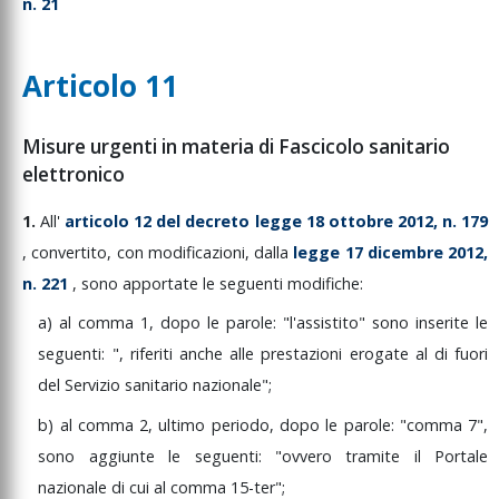
n. 21
Articolo 11
Misure urgenti in materia di Fascicolo sanitario
elettronico
1.
All'
articolo
12
del
decreto
legge
18
ottobre
2012,
n.
179
,
convertito,
con
modificazioni,
dalla
legge
17
dicembre
2012,
n.
221
,
sono
apportate
le
seguenti
modifiche:
a)
al
comma
1,
dopo
le
parole:
"l'assistito"
sono
inserite
le
seguenti:
",
riferiti
anche
alle
prestazioni
erogate
al
di
fuori
del
Servizio
sanitario
nazionale";
b)
al
comma
2,
ultimo
periodo,
dopo
le
parole:
"comma
7",
sono
aggiunte
le
seguenti:
"ovvero
tramite
il
Portale
nazionale
di
cui
al
comma
15-ter";