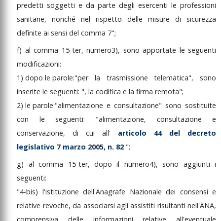
predetti
soggetti
e
da
parte
degli
esercenti
le
professioni
sanitarie,
nonché
nel
rispetto
delle
misure
di
sicurezza
definite
ai
sensi
del
comma
7";
f)
al
comma
15-ter,
numero
3),
sono
apportate
le
seguenti
modificazioni:
1)
dopo
le
parole:
"per
la
trasmissione
telematica",
sono
inserite
le
seguenti:
",
la
codifica
e
la
firma
remota";
2)
le
parole:
"alimentazione
e
consultazione"
sono
sostituite
con
le
seguenti:
"alimentazione,
consultazione
e
conservazione,
di
cui
all'
articolo
44
del
decreto
legislativo
7
marzo
2005,
n.
82
";
g)
al
comma
15-ter,
dopo
il
numero
4),
sono
aggiunti
i
seguenti:
"4-bis)
l'istituzione
dell'Anagrafe
Nazionale
dei
consensi
e
relative
revoche,
da
associarsi
agli
assistiti
risultanti
nell'ANA
,
comprensiva
delle
informazioni
relative
all'eventuale