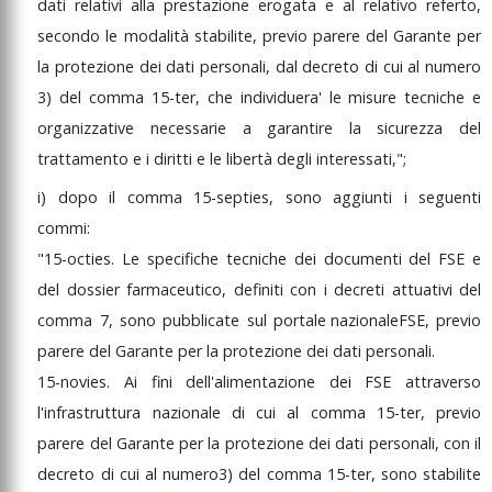
dati
relativi
alla
prestazione
erogata
e
al
relativo
referto,
secondo
le
modalità
stabilite,
previo
parere
del
Garante
per
la
protezione
dei
dati
personali,
dal
decreto
di
cui
al
numero
3)
del
comma
15-ter,
che
individuera'
le
misure
tecniche
e
organizzative
necessarie
a
garantire
la
sicurezza
del
trattamento
e
i
diritti
e
le
libertà
degli
interessati,";
i)
dopo
il
comma
15-septies,
sono
aggiunti
i
seguenti
commi:
"15-octies.
Le
specifiche
tecniche
dei
documenti
del
FSE
e
del
dossier
farmaceutico,
definiti
con
i
decreti
attuativi
del
comma
7,
sono
pubblicate
sul
portale
nazionale
FSE,
previo
parere
del
Garante
per
la
protezione
dei
dati
personali.
15-novies
.
Ai
fini
dell'alimentazione
dei
FSE
attraverso
l'infrastruttura
nazionale
di
cui
al
comma
15-ter,
previo
parere
del
Garante
per
la
protezione
dei
dati
personali,
con
il
decreto
di
cui
al
numero
3)
del
comma
15-ter,
sono
stabilite