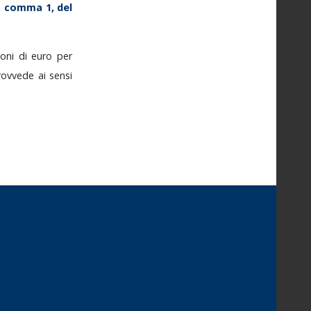
,
comma
1,
del
ioni
di
euro
per
rovvede
ai
sensi