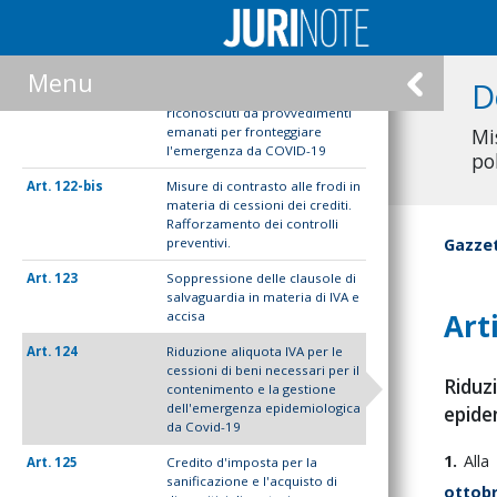
121
Opzione per la cessione o per
lo sconto in luogo delle
detrazioni fiscali
Menu
D
122
Cessione dei crediti d'imposta
riconosciuti da provvedimenti
emanati per fronteggiare
Mi
l'emergenza da COVID-19
po
122-bis
Misure di contrasto alle frodi in
materia di cessioni dei crediti.
Rafforzamento dei controlli
preventivi.
Gazzet
123
Soppressione delle clausole di
salvaguardia in materia di IVA e
Art
accisa
124
Riduzione aliquota IVA per le
cessioni di beni necessari per il
Riduz
contenimento e la gestione
dell'emergenza epidemiologica
epide
da Covid-19
1.
Alla
125
Credito d'imposta per la
sanificazione e l'acquisto di
ottob