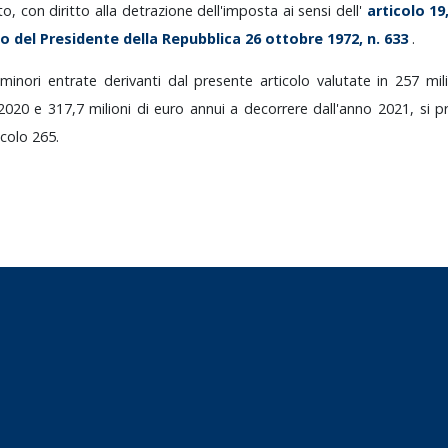
to,
con
diritto
alla
detrazione
dell'imposta
ai
sensi
dell'
articolo
19
to
del
Presidente
della
Repubblica
26
ottobre
1972,
n.
633
.
e
minori
entrate
derivanti
dal
presente
articolo
valutate
in
257
mil
2020
e
317,7
milioni
di
euro
annui
a
decorrere
dall'anno
2021,
si
p
ticolo
265.