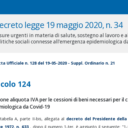
ecreto legge 19 maggio 2020, n. 34
sure urgenti in materia di salute, sostegno al lavoro e 
litiche sociali connesse all’emergenza epidemiologica 
ta Ufficiale n. 128 del 19-05-2020 - Suppl. Ordinario n. 21
icolo 124
ione aliquota IVA per le cessioni di beni necessari per 
miologica da Covid-19
tabella
A,
parte
II-bis,
allegata
al
decreto
del
Presidente
dell
re
1972,
n.
633
,
dopo
il
numero
1-ter,
è
aggiunto
il
seguente:
"1-