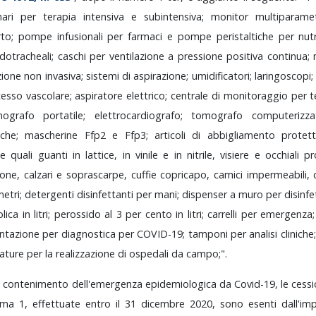
nari
per
terapia
intensiva
e
subintensiva;
monitor
multiparame
rto;
pompe
infusionali
per
farmaci
e
pompe
peristaltiche
per
nut
dotracheali;
caschi
per
ventilazione
a
pressione
positiva
continua;
zione
non
invasiva;
sistemi
di
aspirazione;
umidificatori;
laringoscopi;
cesso
vascolare;
aspiratore
elettrico;
centrale
di
monitoraggio
per
t
mografo
portatile;
elettrocardiografo;
tomografo
computerizz
giche;
mascherine
Ffp2
e
Ffp3;
articoli
di
abbigliamento
protet
rie
quali
guanti
in
lattice,
in
vinile
e
in
nitrile,
visiere
e
occhiali
pr
ione,
calzari
e
soprascarpe,
cuffie
copricapo,
camici
impermeabili,
etri;
detergenti
disinfettanti
per
mani;
dispenser
a
muro
per
disinfe
olica
in
litri;
perossido
al
3
per
cento
in
litri;
carrelli
per
emergenza
ntazione
per
diagnostica
per
COVID-19;
tamponi
per
analisi
cliniche
zature
per
la
realizzazione
di
ospedali
da
campo;".
l
contenimento
dell'emergenza
epidemiologica
da
Covid-19,
le
cess
mma
1,
effettuate
entro
il
31
dicembre
2020,
sono
esenti
dall'i