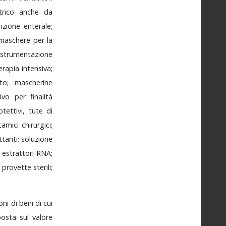
trico
anche
da
rizione
enterale;
maschere
per
la
strumentazione
erapia
intensiva;
ato;
mascherine
tivo
per
finalità
otettivi,
tute
di
camici
chirurgici;
ttanti;
soluzione
;
estrattori
RNA;
;
provette
sterili;
ioni
di
beni
di
cui
mposta
sul
valore