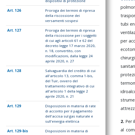
dispositivi di protezione
polmo
126
Proroga dei termini di ripresa
traspo
della riscossione dei
versamenti sospesi
tubi
en
127
Proroga dei termini di ripresa
ventila
della riscossione per i soggetti
per
ac
di cui agli articoli 61 e 62 del
decreto legge 17 marzo 2020,
ecoto
n. 18, convertito, con
modificazioni, dalla legge 24
chirur
aprile 2020, n. 27
sanita
128
Salvaguardia del credito di cui
protez
all'articolo 13, comma 1-bis,
del Tuir, ovvero del
termom
trattamento integrativo di cui
idroalc
all'articolo 1 della legge 2
aprile 2020, n. 21
strume
129
Disposizioni in materia di rate
attrez
di acconto per il pagamento
dell'accisa sul gas naturale e
2.
Per
i
sull'energia elettrica
al
co
129-bis
Disposizioni in materia di