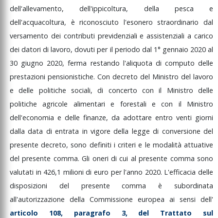
dell'allevamento,
dell'ippicoltura,
della
pesca
e
dell'acquacoltura,
è
riconosciuto
l'esonero
straordinario
dal
versamento
dei
contributi
previdenziali
e
assistenziali
a
carico
dei
datori
di
lavoro,
dovuti
per
il
periodo
dal
1°
gennaio
2020
al
30
giugno
2020,
ferma
restando
l'aliquota
di
computo
delle
prestazioni
pensionistiche.
Con
decreto
del
Ministro
del
lavoro
e
delle
politiche
sociali,
di
concerto
con
il
Ministro
delle
politiche
agricole
alimentari
e
forestali
e
con
il
Ministro
dell'economia
e
delle
finanze,
da
adottare
entro
venti
giorni
dalla
data
di
entrata
in
vigore
della
legge
di
conversione
del
presente
decreto,
sono
definiti
i
criteri
e
le
modalità
attuative
del
presente
comma.
Gli
oneri
di
cui
al
presente
comma
sono
valutati
in
426,1
milioni
di
euro
per
l'anno
2020.
L'efficacia
delle
disposizioni
del
presente
comma
è
subordinata
all'autorizzazione
della
Commissione
europea
ai
sensi
dell'
articolo
108,
paragrafo
3,
del
Trattato
sul