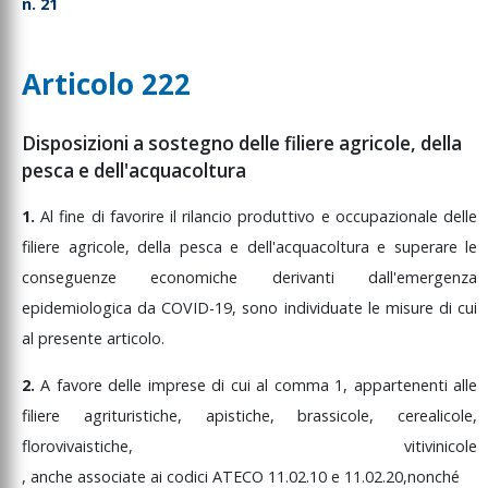
n. 21
Articolo 222
Disposizioni a sostegno delle filiere agricole, della
pesca e dell'acquacoltura
1.
Al
fine
di
favorire
il
rilancio
produttivo
e
occupazionale
delle
filiere
agricole,
della
pesca
e
dell'acquacoltura
e
superare
le
conseguenze
economiche
derivanti
dall'emergenza
epidemiologica
da
COVID-19,
sono
individuate
le
misure
di
cui
al
presente
articolo.
2.
A
favore
delle
imprese
di
cui
al
comma
1,
appartenenti
alle
filiere
agrituristiche,
apistiche,
brassicole,
cerealicole,
florovivaistiche,
vitivinicole
,
anche
associate
ai
codici
ATECO
11.02.10
e
11.02.20,
nonché