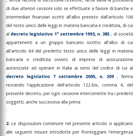
di
due
ulteriori
cessioni
solo
se
effettuate
a
favore
di
banche
e
intermediari
finanziari
iscritti
all'albo
previsto
dall'articolo
106
del
testo
unico
delle
leggi
in
materia
bancaria
e
creditizia,
di
cui
al
decreto
legislativo
1°
settembre
1993,
n.
385
,
di
società
appartenenti
a
un
gruppo
bancario
iscritto
all'albo
di
cui
all'articolo
64
del
predetto
testo
unico
delle
leggi
in
materia
bancaria
e
creditizia
ovvero
di
imprese
di
assicurazione
autorizzate
ad
operare
in
Italia
ai
sensi
del
codice
di
cui
al
decreto
legislativo
7
settembre
2005,
n.
209
,
ferma
restando
l'applicazione
dell'articolo
122-bis,
comma
4,
del
presente
decreto,
per
ogni
cessione
intercorrente
tra
i
predetti
soggetti,
anche
successiva
alla
prima
.
2.
Le
disposizioni
contenute
nel
presente
articolo
si
applicano
alle
seguenti
misure
introdotte
per
fronteggiare
l'emergenza