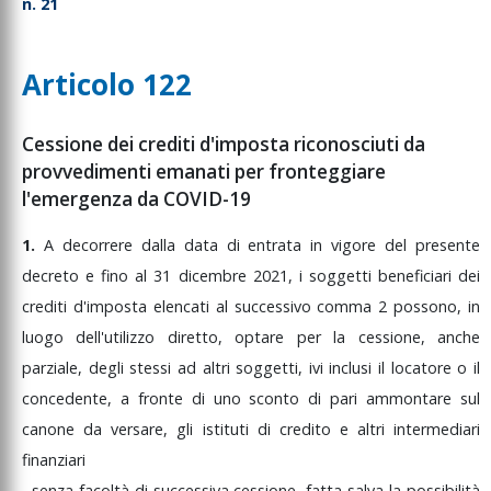
n. 21
Articolo 122
Cessione dei crediti d'imposta riconosciuti da
provvedimenti emanati per fronteggiare
l'emergenza da COVID-19
1.
A
decorrere
dalla
data
di
entrata
in
vigore
del
presente
decreto
e
fino
al
31
dicembre
2021,
i
soggetti
beneficiari
dei
crediti
d'imposta
elencati
al
successivo
comma
2
possono,
in
luogo
dell'utilizzo
diretto,
optare
per
la
cessione,
anche
parziale,
degli
stessi
ad
altri
soggetti,
ivi
inclusi
il
locatore
o
il
concedente,
a
fronte
di
uno
sconto
di
pari
ammontare
sul
canone
da
versare,
gli
istituti
di
credito
e
altri
intermediari
finanziari
,
senza
facoltà
di
successiva
cessione,
fatta
salva
la
possibilità