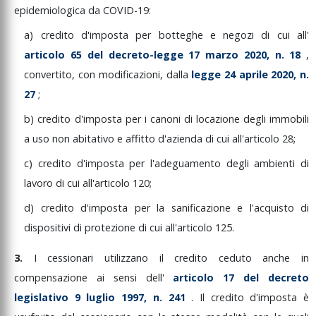
epidemiologica
da
COVID-19:
a)
credito
d'imposta
per
botteghe
e
negozi
di
cui
all'
articolo
65
del
decreto-legge
17
marzo
2020,
n.
18
,
convertito,
con
modificazioni,
dalla
legge
24
aprile
2020,
n.
27
;
b)
credito
d'imposta
per
i
canoni
di
locazione
degli
immobili
a
uso
non
abitativo
e
affitto
d'azienda
di
cui
all'articolo
28;
c)
credito
d'imposta
per
l'adeguamento
degli
ambienti
di
lavoro
di
cui
all'articolo
120;
d)
credito
d'imposta
per
la
sanificazione
e
l'acquisto
di
dispositivi
di
protezione
di
cui
all'articolo
125.
3.
I
cessionari
utilizzano
il
credito
ceduto
anche
in
compensazione
ai
sensi
dell'
articolo
17
del
decreto
legislativo
9
luglio
1997,
n.
241
.
Il
credito
d'imposta
è