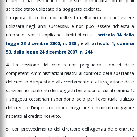
usufruito
dal
cessionario
con
le
stesse
modalità
con
le
quali
sarebbe
stato
utilizzato
dal
soggetto
cedente.
La
quota
di
credito
non
utilizzata
nell'anno
non
puo'
essere
utilizzata
negli
anni
successivi,
e
non
puo'
essere
richiesta
a
rimborso.
Non
si
applicano
i
limiti
di
cui
all'
articolo
34
della
legge
23
dicembre
2000,
n.
388
,
e
all'
articolo
1,
comma
53,
della
legge
24
dicembre
2007,
n.
244
.
4.
La
cessione
del
credito
non
pregiudica
i
poteri
delle
competenti
Amministrazioni
relativi
al
controllo
della
spettanza
del
credito
d'imposta
e
all'accertamento
e
all'irrogazione
delle
sanzioni
nei
confronti
dei
soggetti
beneficiari
di
cui
al
comma
1.
I
soggetti
cessionari
rispondono
solo
per
l'eventuale
utilizzo
del
credito
d'imposta
in
modo
irregolare
o
in
misura
maggiore
rispetto
al
credito
ricevuto.
5.
Con
provvedimento
del
direttore
dell'Agenzia
delle
entrate