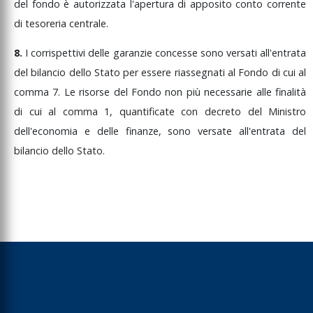
del
fondo
è
autorizzata
l'apertura
di
apposito
conto
corrente
di
tesoreria
centrale.
8.
I
corrispettivi
delle
garanzie
concesse
sono
versati
all'entrata
del
bilancio
dello
Stato
per
essere
riassegnati
al
Fondo
di
cui
al
comma
7.
Le
risorse
del
Fondo
non
più
necessarie
alle
finalità
di
cui
al
comma
1,
quantificate
con
decreto
del
Ministro
dell'economia
e
delle
finanze,
sono
versate
all'entrata
del
bilancio
dello
Stato.