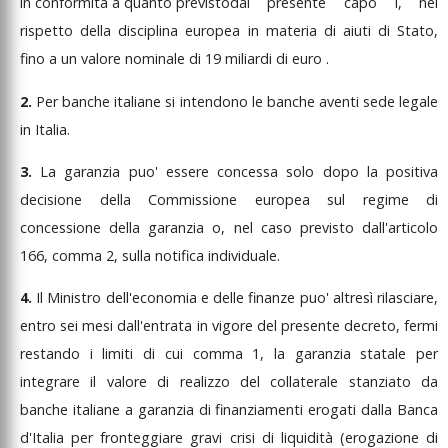
in
conformità
a
quanto
previsto
dal
presente
capo
I,
nel
rispetto
della
disciplina
europea
in
materia
di
aiuti
di
Stato,
fino
a
un
valore
nominale
di
19
miliardi
di
euro
.
2.
Per
banche
italiane
si
intendono
le
banche
aventi
sede
legale
in
Italia.
3.
La
garanzia
puo'
essere
concessa
solo
dopo
la
positiva
decisione
della
Commissione
europea
sul
regime
di
concessione
della
garanzia
o,
nel
caso
previsto
dall'articolo
166,
comma
2,
sulla
notifica
individuale.
4.
Il
Ministro
dell'economia
e
delle
finanze
puo'
altresì
rilasciare,
entro
sei
mesi
dall'entrata
in
vigore
del
presente
decreto,
fermi
restando
i
limiti
di
cui
comma
1,
la
garanzia
statale
per
integrare
il
valore
di
realizzo
del
collaterale
stanziato
da
banche
italiane
a
garanzia
di
finanziamenti
erogati
dalla
Banca
d'Italia
per
fronteggiare
gravi
crisi
di
liquidità
(erogazione
di