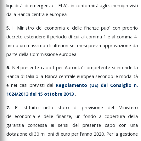
liquidità
di
emergenza
-
ELA),
in
conformità
agli
schemi
previsti
dalla
Banca
centrale
europea.
5.
Il
Ministro
dell'economia
e
delle
finanze
puo'
con
proprio
decreto
estendere
il
periodo
di
cui
al
comma
1
e
al
comma
4,
fino
a
un
massimo
di
ulteriori
sei
mesi
previa
approvazione
da
parte
della
Commissione
europea.
6.
Nel
presente
capo
I
per
Autorita'
competente
si
intende
la
Banca
d'Italia
o
la
Banca
centrale
europea
secondo
le
modalità
e
nei
casi
previsti
dal
Regolamento
(UE)
del
Consiglio
n.
1024/2013
del
15
ottobre
2013
.
7.
E'
istituito
nello
stato
di
previsione
del
Ministero
dell'economia
e
delle
finanze,
un
fondo
a
copertura
della
garanzia
concessa
ai
sensi
del
presente
capo
con
una
dotazione
di
30
milioni
di
euro
per
l'anno
2020.
Per
la
gestione