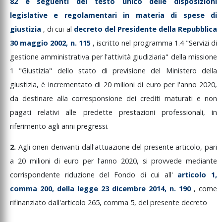
82
e
seguenti
del
testo
unico
delle
disposizioni
legislative
e
regolamentari
in
materia
di
spese
di
giustizia
,
di
cui
al
decreto
del
Presidente
della
Repubblica
30
maggio
2002,
n.
115
,
iscritto
nel
programma
1.4
"Servizi
di
gestione
amministrativa
per
l'attività
giudiziaria"
della
missione
1
"Giustizia"
dello
stato
di
previsione
del
Ministero
della
giustizia,
è
incrementato
di
20
milioni
di
euro
per
l'anno
2020,
da
destinare
alla
corresponsione
dei
crediti
maturati
e
non
pagati
relativi
alle
predette
prestazioni
professionali,
in
riferimento
agli
anni
pregressi.
2.
Agli
oneri
derivanti
dall'attuazione
del
presente
articolo,
pari
a
20
milioni
di
euro
per
l'anno
2020,
si
provvede
mediante
corrispondente
riduzione
del
Fondo
di
cui
all'
articolo
1,
comma
200,
della
legge
23
dicembre
2014,
n.
190
,
come
rifinanziato
dall'articolo
265,
comma
5,
del
presente
decreto