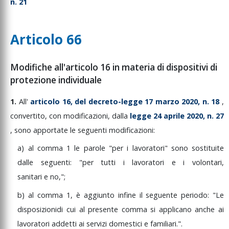
n. 21
Articolo 66
Modifiche all'articolo 16 in materia di dispositivi di
protezione individuale
1.
All'
articolo
16,
del
decreto-legge
17
marzo
2020,
n.
18
,
convertito,
con
modificazioni,
dalla
legge
24
aprile
2020,
n.
27
,
sono
apportate
le
seguenti
modificazioni:
a)
al
comma
1
le
parole
"per
i
lavoratori"
sono
sostituite
dalle
seguenti:
"per
tutti
i
lavoratori
e
i
volontari,
sanitari
e
no,
";
b)
al
comma
1,
è
aggiunto
infine
il
seguente
periodo:
"Le
disposizioni
di
cui
al
presente
comma
si
applicano
anche
ai
lavoratori
addetti
ai
servizi
domestici
e
familiari.".