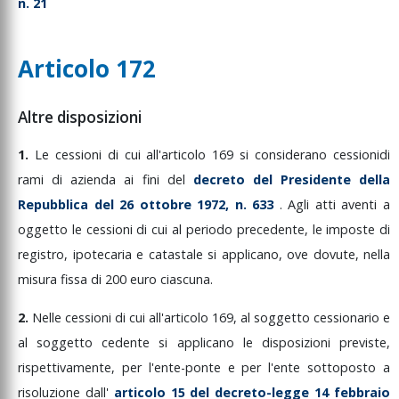
n. 21
Articolo 172
Altre disposizioni
1.
Le
cessioni
di
cui
all'articolo
169
si
considerano
cessioni
di
rami
di
azienda
ai
fini
del
decreto
del
Presidente
della
Repubblica
del
26
ottobre
1972,
n.
633
.
Agli
atti
aventi
a
oggetto
le
cessioni
di
cui
al
periodo
precedente,
le
imposte
di
registro,
ipotecaria
e
catastale
si
applicano,
ove
dovute,
nella
misura
fissa
di
200
euro
ciascuna.
2.
Nelle
cessioni
di
cui
all'articolo
169,
al
soggetto
cessionario
e
al
soggetto
cedente
si
applicano
le
disposizioni
previste,
rispettivamente,
per
l'ente-ponte
e
per
l'ente
sottoposto
a
risoluzione
dall'
articolo
15
del
decreto-legge
14
febbraio