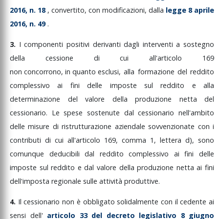
2016,
n.
18
,
convertito,
con
modificazioni,
dalla
legge
8
aprile
2016,
n.
49
.
3.
I
componenti
positivi
derivanti
dagli
interventi
a
sostegno
della
cessione
di
cui
all'articolo
169
non
concorrono,
in
quanto
esclusi
,
alla
formazione
del
reddito
complessivo
ai
fini
delle
imposte
sul
reddito
e
alla
determinazione
del
valore
della
produzione
netta
del
cessionario.
Le
spese
sostenute
dal
cessionario
nell'ambito
delle
misure
di
ristrutturazione
aziendale
sovvenzionate
con
i
contributi
di
cui
all'articolo
169,
comma
1,
lettera
d),
sono
comunque
deducibili
dal
reddito
complessivo
ai
fini
delle
imposte
sul
reddito
e
dal
valore
della
produzione
netta
ai
fini
dell'imposta
regionale
sulle
attività
produttive.
4.
Il
cessionario
non
è
obbligato
solidalmente
con
il
cedente
ai
sensi
dell'
articolo
33
del
decreto
legislativo
8
giugno