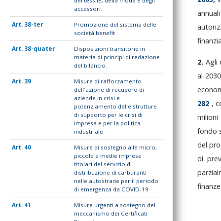
del tessile, della moda e degli
accessori.
annual
38-ter
Promozione del sistema delle
autori
società benefit
finanz
38-quater
Disposizioni transitorie in
materia di principi di redazione
2.
Agli
del bilancio.
al
203
39
Misure di rafforzamento
econo
dell'azione di recupero di
aziende in crisi e
282
,
c
potenziamento delle strutture
di supporto per le crisi di
milioni
impresa e per la politica
fondo
industriale
del
pr
40
Misure di sostegno alle micro,
piccole e medie imprese
di
pre
titolari del servizio di
parzia
distribuzione di carburanti
nelle autostrade per il periodo
finanze
di emergenza da COVID-19
41
Misure urgenti a sostegno del
meccanismo dei Certificati