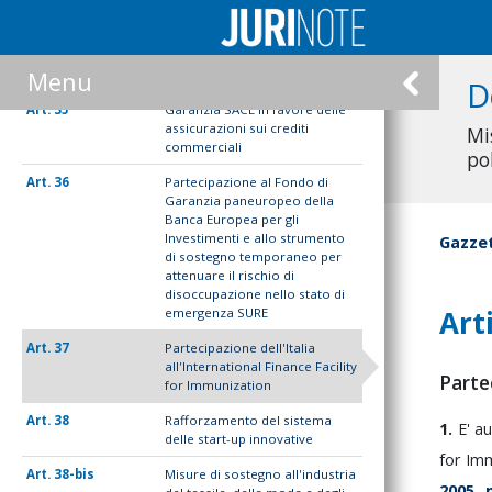
produzione, il deposito e la
vendita di fuochi artificiali
34
Disposizioni in materia di
Buoni fruttiferi postali
Menu
D
35
Garanzia SACE in favore delle
assicurazioni sui crediti
Mi
commerciali
po
36
Partecipazione al Fondo di
Garanzia paneuropeo della
Banca Europea per gli
Investimenti e allo strumento
Gazzet
di sostegno temporaneo per
attenuare il rischio di
disoccupazione nello stato di
Art
emergenza SURE
37
Partecipazione dell'Italia
all'International Finance Facility
Partec
for Immunization
38
Rafforzamento del sistema
1.
E'
au
delle start-up innovative
for
Imm
38-bis
Misure di sostegno all'industria
2005,