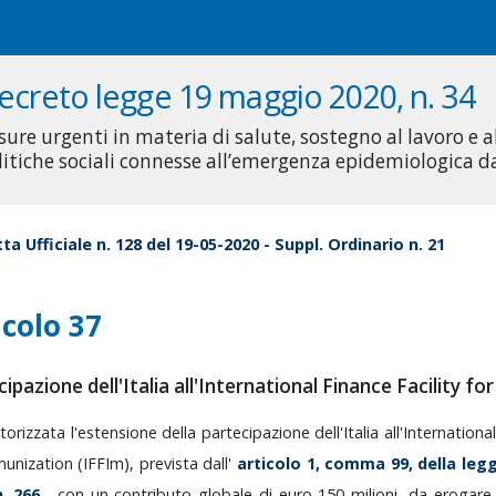
ecreto legge 19 maggio 2020, n. 34
sure urgenti in materia di salute, sostegno al lavoro e 
litiche sociali connesse all’emergenza epidemiologica 
ta Ufficiale n. 128 del 19-05-2020 - Suppl. Ordinario n. 21
icolo 37
ipazione dell'Italia all'International Finance Facility f
torizzata
l'estensione
della
partecipazione
dell'Italia
all'Internationa
unization
(IFFIm),
prevista
dall'
articolo
1,
comma
99,
della
leg
n.
266
,
con
un
contributo
globale
di
euro
150
milioni,
da
erogar