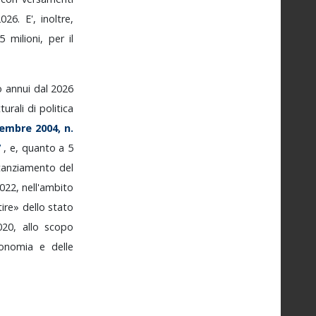
2026.
E',
inoltre,
5
milioni,
per
il
.
o
annui
dal
2026
tturali
di
politica
vembre
2004,
n.
7
,
e,
quanto
a
5
tanziamento
del
2022,
nell'ambito
tire»
dello
stato
020,
allo
scopo
economia
e
delle