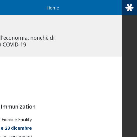
Home
all’economia, nonchè di
da COVID-19
or Immunization
l
Finance
Facility
ge
23
dicembre
e
con
versamenti