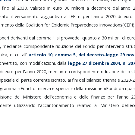
i
fino
al
2030,
valutati
in
euro
30
milioni
a
decorrere
dall'anno
zzato
il
versamento
aggiuntivo
all'IFFIm
per
l'anno
2020
di
euro
iamento
della
Coalition
for
Epidemic
Preparedness
Innovations
(CEPI)
oneri
derivanti
dal
comma
1
si
provvede,
quanto
a
30
milioni
di
eur
0,
mediante
corrispondente
riduzione
del
Fondo
per
interventi
stru
mica,
di
cui
all'
articolo
10,
comma
5,
del
decreto-legge
29
no
onvertito,
con
modificazioni,
dalla
legge
27
dicembre
2004,
n.
30
di
euro
per
l'anno
2020,
mediante
corrispondente
riduzione
dello
s
speciale
di
parte
corrente
iscritto,
ai
fini
del
bilancio
triennale
2020-
ogramma
«Fondi
di
riserva
e
speciali»
della
missione
«Fondi
da
ripar
visione
del
Ministero
dell'economia
e
delle
finanze
per
l'anno
2
lmente
utilizzando
l'accantonamento
relativo
al
Ministero
dell'
.