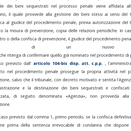
iale
dei
beni
sequestrati
nel
processo
penale
viene
affidata
al
ario,
il
quale
provvede
alla
gestione
dei
beni
stessi
ai
sensi
del
ica
al
giudice
del
procedimento
penale,
previa
autorizzazione
del
sto
la
misura
di
prevenzione,
copia
delle
relazioni
periodiche.
In
ca
tro
o
della
confisca
di
prevenzione,
il
giudice
del
procedimento
pena
omina
di
un
nuo
che
ritenga
di
confermare
quello
già
nominato
nel
procedimento
di
aso
previsto
dall'
articolo
104-bis
disp.
att.
c.p.p.
,
l'amminist
ato
nel
procedimento
penale
prosegue
la
propria
attività
nel
p
zione,
salvo
che
il
tribunale,
con
decreto
motivato
e
sentita
l'Agen
nistrazione
e
la
destinazione
dei
beni
sequestrati
e
confiscat
zzata,
di
seguito
denominata
«Agenzia»,
non
provveda
all
zione.
caso
previsto
dal
comma
1,
primo
periodo,
se
la
confisca
definiti
iene
prima
della
sentenza
irrevocabile
di
condanna
che
dispon