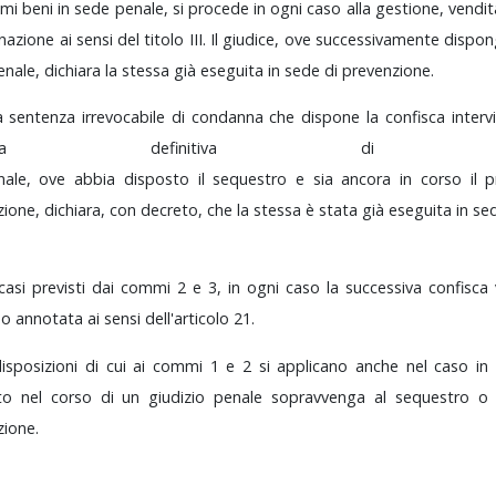
imi
beni
in
sede
penale,
si
procede
in
ogni
caso
alla
gestione,
vendit
inazione
ai
sensi
del
titolo
III.
Il
giudice,
ove
successivamente
dispo
enale,
dichiara
la
stessa
già
eseguita
in
sede
di
prevenzione.
a
sentenza
irrevocabile
di
condanna
che
dispone
la
confisca
inter
nfisca
definitiva
d
unale,
ove
abbia
disposto
il
sequestro
e
sia
ancora
in
corso
il
p
zione,
dichiara,
con
decreto,
che
la
stessa
è
stata
già
eseguita
in
se
casi
previsti
dai
commi
2
e
3,
in
ogni
caso
la
successiva
confisca
a
o
annotata
ai
sensi
dell'articolo
21.
disposizioni
di
cui
ai
commi
1
e
2
si
applicano
anche
nel
caso
in
sto
nel
corso
di
un
giudizio
penale
sopravvenga
al
sequestro
zione.