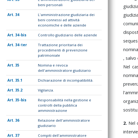
beni personali
giudiz
giudizi
34
L'amministrazione giudiziaria dei
beni connessi ad attività
comun
economiche e delle aziende
dispo
34-bis
Controllo giudiziario delle aziende
seques
34-ter
Trattazione prioritaria dei
n
procedimenti di prevenzione
patrimoniale
,
salvo
35
Nomina e revoca
Nel
c
dell'amministratore giudiziario
nomin
35.1
Dichiarazione di incompatibilità.
preven
35.2
Vigilanza.
l'ammi
35-bis
Responsabilità nella gestione e
organi
controlli della pubblica
sostitu
amministrazione
36
Relazione dell'amministratore
2.
Nel
giudiziario
interv
37
Compiti dell'amministratore