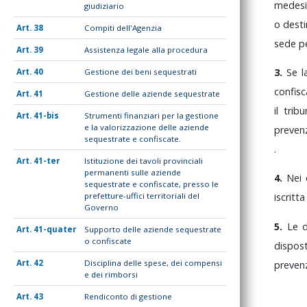
medes
giudiziario
o
dest
38
Compiti dell'Agenzia
sede
p
39
Assistenza legale alla procedura
3.
Se
l
40
Gestione dei beni sequestrati
co
41
Gestione delle aziende sequestrate
il
trib
41-bis
Strumenti finanziari per la gestione
e la valorizzazione delle aziende
preven
sequestrate e confiscate.
.
41-ter
Istituzione dei tavoli provinciali
permanenti sulle aziende
4.
Nei
sequestrate e confiscate, presso le
prefetture-uffici territoriali del
iscritt
Governo
5.
Le
41-quater
Supporto delle aziende sequestrate
o confiscate
dispo
42
Disciplina delle spese, dei compensi
preven
e dei rimborsi
43
Rendiconto di gestione