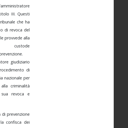
l'amministratore
titolo
III.
Questi
tribunale
che
ha
so
di
revoca
del
le
provvede
alla
vo
custode
prevenzione
.
ratore
giudiziario
rocedimento
di
zia
nazionale
per
i
alla
criminalità
a
sua
revoca
e
va
di
prevenzione
e
la
confisca
dei