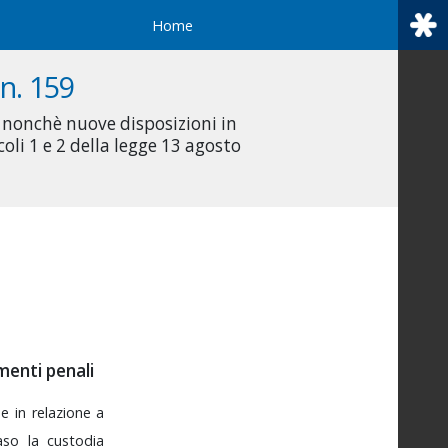
Home
n. 159
, nonchè nuove disposizioni in
li 1 e 2 della legge 13 agosto
menti penali
he
in
relazione
a
aso
la
custodia