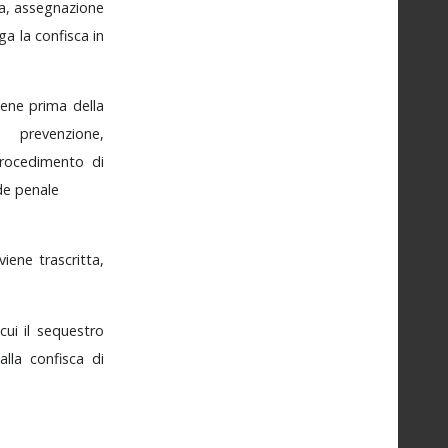
a,
assegnazione
nga
la
confisca
in
viene
prima
della
i
prevenzione,
rocedimento
di
de
penale
viene
trascritta,
cui
il
sequestro
o
alla
confisca
di