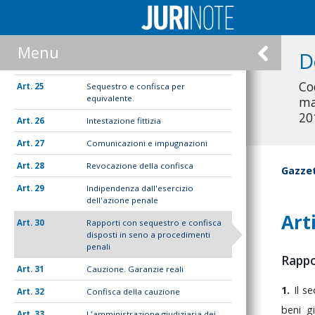
22
Provvedimenti d'urgenza
23
Procedimento applicativo
Menu
D
24
Confisca
Co
25
Sequestro e confisca per
equivalente.
ma
20
26
Intestazione fittizia
27
Comunicazioni e impugnazioni
28
Revocazione della confisca
Gazzet
29
Indipendenza dall'esercizio
dell'azione penale
Art
30
Rapporti con sequestro e confisca
disposti in seno a procedimenti
penali
Rappo
31
Cauzione. Garanzie reali
1.
Il
se
32
Confisca della cauzione
beni
g
33
L'amministrazione giudiziaria dei