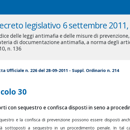
ecreto legislativo 6 settembre 2011, 
dice delle leggi antimafia e delle misure di prevenzione
teria di documentazione antimafia, a norma degli artico
10, n. 136
ta Ufficiale n. 226 del 28-09-2011 - Suppl. Ordinario n. 214
icolo 30
rti con sequestro e confisca disposti in seno a procedi
questro
e
la
confisca
di
prevenzione
possono
essere
disposti
anc
ià
sottoposti
a
sequestro
in
un
procedimento
penale.
In
tal
c