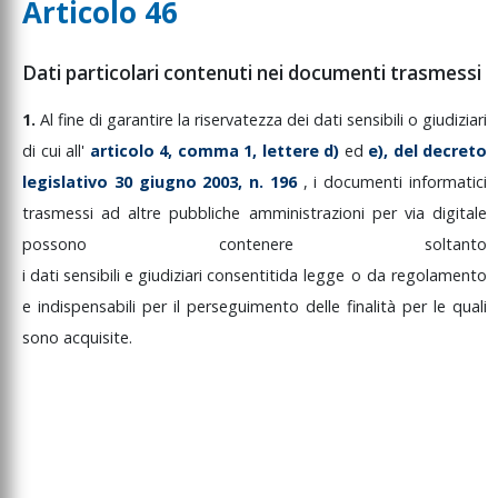
Articolo 46
Dati particolari contenuti nei documenti trasmessi
1.
Al
fine
di
garantire
la
riservatezza
dei
dati
sensibili
o
giudiziari
di
cui
all'
articolo
4,
comma
1,
lettere
d)
ed
e),
del
decreto
legislativo
30
giugno
2003,
n.
196
,
i
documenti
informatici
trasmessi
ad
altre
pubbliche
amministrazioni
per
via
digitale
possono
contenere
soltanto
i
dati
sensibili
e
giudiziari
consentiti
da
legge
o
da
regolamento
e
indispensabili
per
il
perseguimento
delle
finalità
per
le
quali
sono
acquisite.