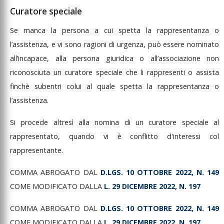
Curatore speciale
Se
manca
la
persona
a
cui
spetta
la
rappresentanza
o
l’assistenza,
e
vi
sono
ragioni
di
urgenza,
può
essere
nominato
all’incapace,
alla
persona
giuridica
o
all’associazione
non
riconosciuta
un
curatore
speciale
che
li
rappresenti
o
assista
finchè
subentri
colui
al
quale
spetta
la
rappresentanza
o
l’assistenza.
Si
procede
altresì
alla
nomina
di
un
curatore
speciale
al
rappresentato,
quando
vi
è
conflitto
d'interessi
col
rappresentante.
COMMA
ABROGATO
DAL
D.LGS.
10
OTTOBRE
2022,
N.
149
COME
MODIFICATO
DALLA
L.
29
DICEMBRE
2022,
N.
197
COMMA
ABROGATO
DAL
D.LGS.
10
OTTOBRE
2022,
N.
149
COME
MODIFICATO
DALLA
L.
29
DICEMBRE
2022,
N.
197
.