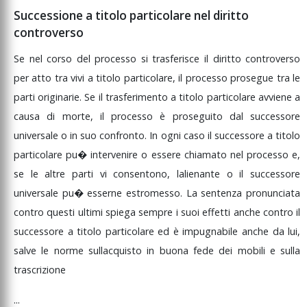
Successione a titolo particolare nel diritto
controverso
Se
nel
corso
del
processo
si
trasferisce
il
diritto
controverso
per
atto
tra
vivi
a
titolo
particolare,
il
processo
prosegue
tra
le
parti
originarie.
Se
il
trasferimento
a
titolo
particolare
avviene
a
causa
di
morte,
il
processo
è
proseguito
dal
successore
universale
o
in
suo
confronto.
In
ogni
caso
il
successore
a
titolo
particolare
pu�
intervenire
o
essere
chiamato
nel
processo
e,
se
le
altre
parti
vi
consentono,
lalienante
o
il
successore
universale
pu�
esserne
estromesso.
La
sentenza
pronunciata
contro
questi
ultimi
spiega
sempre
i
suoi
effetti
anche
contro
il
successore
a
titolo
particolare
ed
è
impugnabile
anche
da
lui,
salve
le
norme
sullacquisto
in
buona
fede
dei
mobili
e
sulla
trascrizione
...