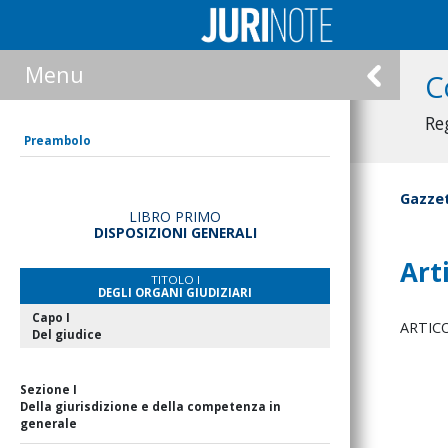
Menu
C
Re
Preambolo
Gazzet
LIBRO PRIMO
DISPOSIZIONI GENERALI
Art
TITOLO I
DEGLI ORGANI GIUDIZIARI
Capo I
ARTIC
Del giudice
Sezione I
Della giurisdizione e della competenza in
generale