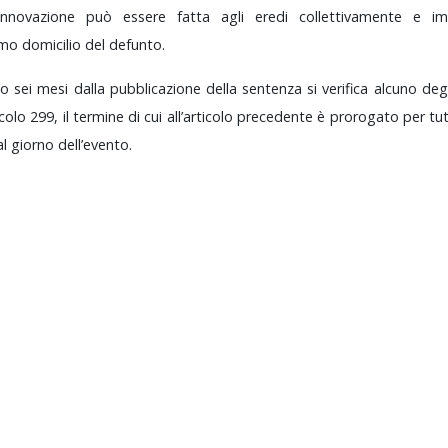
innovazione
può
essere
fatta
agli
eredi
collettivamente
e
im
timo
domicilio
del
defunto.
po
sei
mesi
dalla
pubblicazione
della
sentenza
si
verifica
alcuno
deg
ticolo
299,
il
termine
di
cui
all’articolo
precedente
è
prorogato
per
tu
al
giorno
dell’evento.