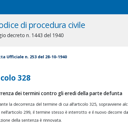
odice di procedura civile
gio decreto n. 1443 del 1940
ta Ufficiale n. 253 del 28-10-1940
icolo 328
renza dei termini contro gli eredi della parte defunta
rante
la
decorrenza
del
termine
di
cui
all’articolo
325,
sopravviene
al
i
nell’articolo
299,
il
termine
stesso
è
interrotto
e
il
nuovo
decorre
d
azione
della
sentenza
è
rinnovata.