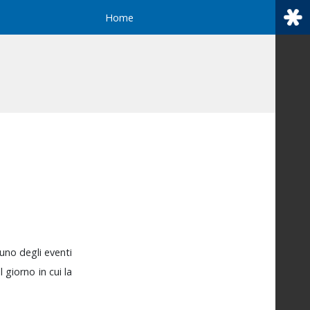
Home
cuno
degli
eventi
al
giorno
in
cui
la