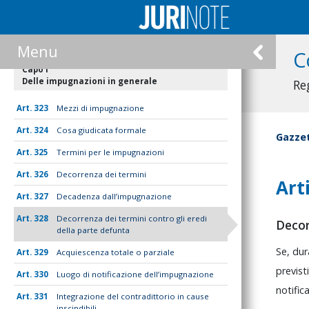
TITOLO III
Menu
C
DELLE IMPUGNAZIONI
Capo I
Delle impugnazioni in generale
Re
323
Mezzi di impugnazione
324
Cosa giudicata formale
Gazzet
325
Termini per le impugnazioni
326
Decorrenza dei termini
Art
327
Decadenza dall’impugnazione
328
Decorrenza dei termini contro gli eredi
Decor
della parte defunta
Se,
du
329
Acquiescenza totale o parziale
previst
330
Luogo di notificazione dell’impugnazione
notific
331
Integrazione del contradittorio in cause
inscindibili