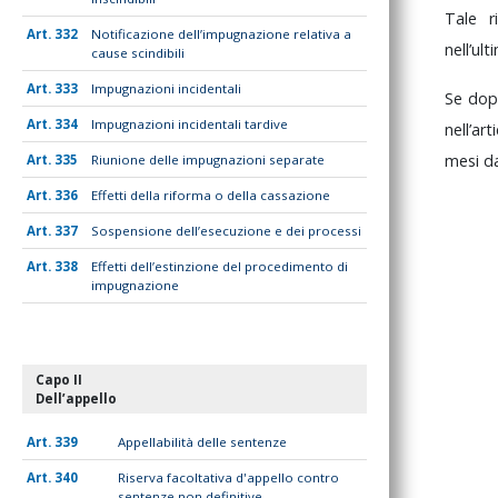
Tale
r
332
Notificazione dell’impugnazione relativa a
nell’ul
cause scindibili
333
Impugnazioni incidentali
Se
do
334
Impugnazioni incidentali tardive
nell’ar
mesi
d
335
Riunione delle impugnazioni separate
336
Effetti della riforma o della cassazione
337
Sospensione dell’esecuzione e dei processi
338
Effetti dell’estinzione del procedimento di
impugnazione
Capo II
Dell’appello
339
Appellabilità delle sentenze
340
Riserva facoltativa d'appello contro
sentenze non definitive.