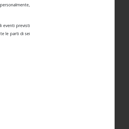
personalmente,
li
eventi
previsti
tte
le
parti
di
sei