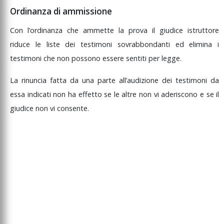
Ordinanza di ammissione
Con
l’ordinanza
che
ammette
la
prova
il
giudice
istruttore
riduce
le
liste
dei
testimoni
sovrabbondanti
ed
elimina
i
testimoni
che
non
possono
essere
sentiti
per
legge.
La
rinuncia
fatta
da
una
parte
all’audizione
dei
testimoni
da
essa
indicati
non
ha
effetto
se
le
altre
non
vi
aderiscono
e
se
il
giudice
non
vi
consente.