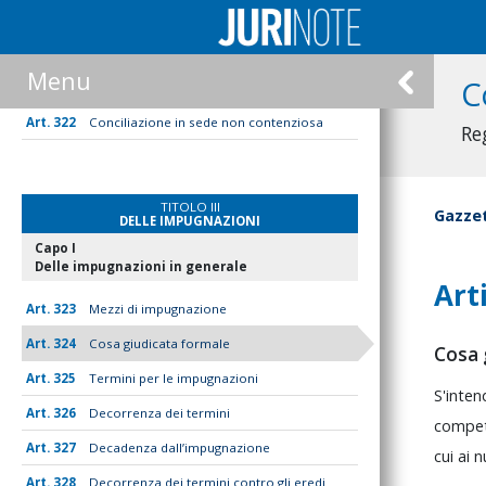
319
Costituzione delle parti
320
Trattazione della causa
Menu
C
321
Decisione
322
Conciliazione in sede non contenziosa
Re
TITOLO III
Gazzet
DELLE IMPUGNAZIONI
Capo I
Delle impugnazioni in generale
Art
323
Mezzi di impugnazione
324
Cosa giudicata formale
Cosa 
325
Termini per le impugnazioni
S'inte
326
Decorrenza dei termini
compe
327
Decadenza dall’impugnazione
cui
ai
n
328
Decorrenza dei termini contro gli eredi