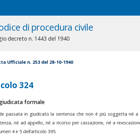
odice di procedura civile
gio decreto n. 1443 del 1940
ta Ufficiale n. 253 del 28-10-1940
icolo 324
giudicata formale
nde
passata
in
giudicato
la
sentenza
che
non
è
più
soggetta
né
tenza,
né
ad
appello,
né
a
ricorso
per
cassazione,
né
a
revocazio
umeri
4
e
5
dell’articolo
395.