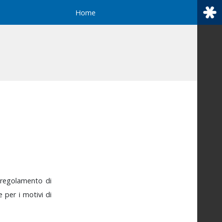
Home
a
regolamento
di
ne
per
i
motivi
di