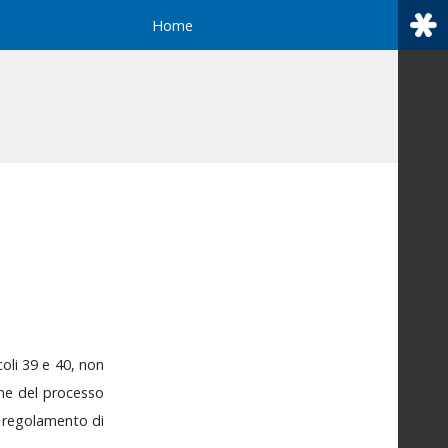
Home
coli
39
e
40,
non
one
del
processo
i
regolamento
di