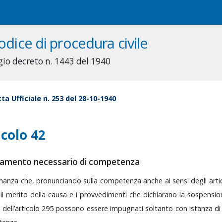
odice di procedura civile
gio decreto n. 1443 del 1940
ta Ufficiale n. 253 del 28-10-1940
icolo 42
amento necessario di competenza
inanza
che,
pronunciando
sulla
competenza
anche
ai
sensi
degli
arti
e
il
merito
della
causa
e
i
provvedimenti
che
dichiarano
la
sospensi
i
dell’articolo
295
possono
essere
impugnati
soltanto
con
istanza
d