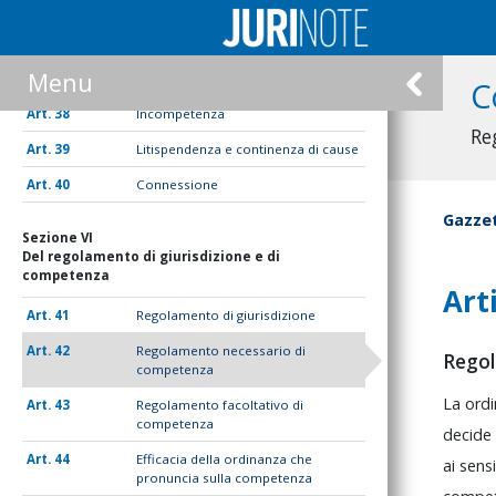
Sezione V
Del difetto di giurisdizione, della incompetenza
e della litispendenza
Menu
37
Difetto di giurisdizione
C
38
Incompetenza
Re
39
Litispendenza e continenza di cause
40
Connessione
Gazzet
Sezione VI
Del regolamento di giurisdizione e di
competenza
Art
41
Regolamento di giurisdizione
42
Regolamento necessario di
Regol
competenza
La
ord
43
Regolamento facoltativo di
competenza
decid
44
Efficacia della ordinanza che
ai
sens
pronuncia sulla competenza