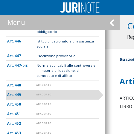
444
Giudice competente
445
Consulente tecnico
Menu
C
445-bis
Accertamento tecnico preventivo
obbligatorio
Re
446
Istituti di patronato e di assistenza
sociale
447
Esecuzione provvisoria
Gazzet
447-bis
Norme applicabili alle controversie
in materia di locazione, di
comodato e di affitto
Art
448
ABROGATO
449
ABROGATO
ARTIC
450
ABROGATO
LIBRO 
451
ABROGATO
452
ABROGATO
453
ABROGATO