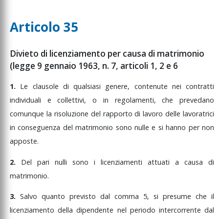
Articolo 35
Divieto di licenziamento per causa di matrimonio
(legge 9 gennaio 1963, n. 7, articoli 1, 2 e 6
1.
Le
clausole
di
qualsiasi
genere,
contenute
nei
contratti
individuali
e
collettivi,
o
in
regolamenti,
che
prevedano
comunque
la
risoluzione
del
rapporto
di
lavoro
delle
lavoratrici
in
conseguenza
del
matrimonio
sono
nulle
e
si
hanno
per
non
apposte.
2.
Del
pari
nulli
sono
i
licenziamenti
attuati
a
causa
di
matrimonio.
3.
Salvo
quanto
previsto
dal
comma
5,
si
presume
che
il
licenziamento
della
dipendente
nel
periodo
intercorrente
dal