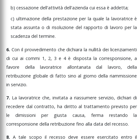
b)
cessazione
dell'attività
dell'azienda
cui
essa
è
addetta;
c)
ultimazione
della
prestazione
per
la
quale
la
lavoratrice
è
stata
assunta
o
di
risoluzione
del
rapporto
di
lavoro
per
la
scadenza
del
termine.
6.
Con
il
provvedimento
che
dichiara
la
nullità
dei
licenziamenti
di
cui
ai
commi
1,
2,
3
e
4
è
disposta
la
corresponsione,
a
favore
della
lavoratrice
allontanata
dal
lavoro,
della
retribuzione
globale
di
fatto
sino
al
giorno
della
riammissione
in
servizio.
7.
La
lavoratrice
che,
invitata
a
riassumere
servizio,
dichiari
di
recedere
dal
contratto,
ha
diritto
al
trattamento
previsto
per
le
dimissioni
per
giusta
causa,
ferma
restando
la
corresponsione
della
retribuzione
fino
alla
data
del
recesso.
8.
A
tale
scopo
il
recesso
deve
essere
esercitato
entro
il