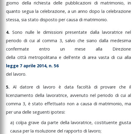
giorno
della
richiesta
delle
pubblicazioni
di
matrimonio,
in
quanto
segua
la
celebrazione,
a
un
anno
dopo
la
celebrazione
stessa,
sia
stato
disposto
per
causa
di
matrimonio.
4.
Sono
nulle
le
dimissioni
presentate
dalla
lavoratrice
nel
periodo
di
cui
al
comma
3,
salvo
che
siano
dalla
medesima
confermate
entro
un
mese
alla
Direzione
della
città
metropolitana
e
dell'ente
di
area
vasta
di
cui
alla
legge
7
aprile
2014,
n.
56
del
lavoro.
5.
Al
datore
di
lavoro
è
data
facoltà
di
provare
che
il
licenziamento
della
lavoratrice,
avvenuto
nel
periodo
di
cui
al
comma
3,
è
stato
effettuato
non
a
causa
di
matrimonio,
ma
per
una
delle
seguenti
ipotesi:
a)
colpa
grave
da
parte
della
lavoratrice,
costituente
giusta
causa
per
la
risoluzione
del
rapporto
di
lavoro;