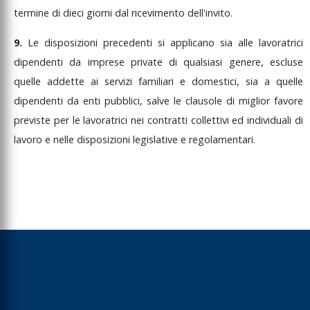
termine
di
dieci
giorni
dal
ricevimento
dell'invito.
9.
Le
disposizioni
precedenti
si
applicano
sia
alle
lavoratrici
dipendenti
da
imprese
private
di
qualsiasi
genere,
escluse
quelle
addette
ai
servizi
familiari
e
domestici,
sia
a
quelle
dipendenti
da
enti
pubblici,
salve
le
clausole
di
miglior
favore
previste
per
le
lavoratrici
nei
contratti
collettivi
ed
individuali
di
lavoro
e
nelle
disposizioni
legislative
e
regolamentari.