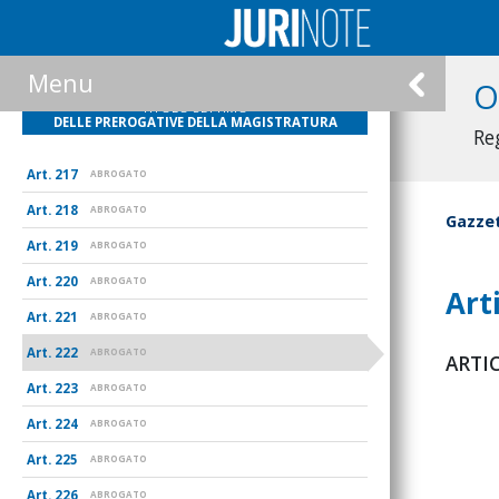
215
ABROGATO
216
ABROGATO
Menu
O
TITOLO SETTIMO
DELLE PREROGATIVE DELLA MAGISTRATURA
Re
217
ABROGATO
218
ABROGATO
Gazzet
219
ABROGATO
220
ABROGATO
Art
221
ABROGATO
222
ABROGATO
ARTIC
223
ABROGATO
224
ABROGATO
225
ABROGATO
226
ABROGATO