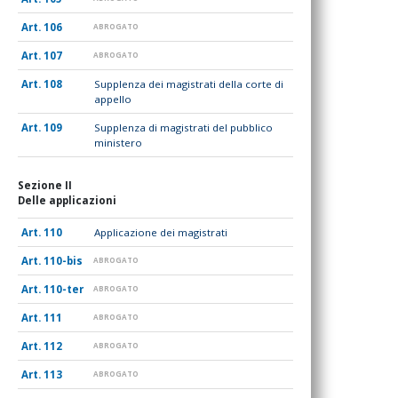
106
ABROGATO
107
ABROGATO
108
Supplenza dei magistrati della corte di
appello
109
Supplenza di magistrati del pubblico
ministero
Sezione II
Delle applicazioni
110
Applicazione dei magistrati
110-bis
ABROGATO
110-ter
ABROGATO
111
ABROGATO
112
ABROGATO
113
ABROGATO