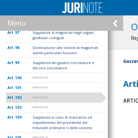
Sezione I
Menu
Delle supplenze
O
97
Supplenze di magistrati negli organi
Re
giudiziari collegiali
98
Destinazione alle sezioni di magistrati
aventi particolari funzioni
Gazzet
99
Supplenza del giudice conciliatore e
del vice conciliatore
100
ABROGATO
Art
101
ABROGATO
102
ABROGATO
ARTIC
103
ABROGATO
104
Supplenza in caso di mancanza od
impedimento del presidente del
tribunale ordinario o della sezione
105
ABROGATO