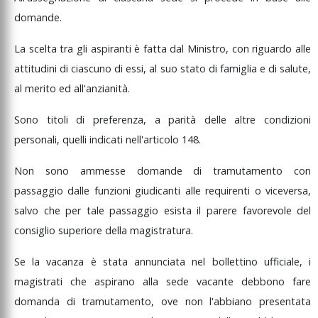
domande.
La
scelta
tra
gli
aspiranti
è
fatta
dal
Ministro,
con
riguardo
alle
attitudini
di
ciascuno
di
essi,
al
suo
stato
di
famiglia
e
di
salute,
al
merito
ed
all'anzianità.
Sono
titoli
di
preferenza,
a
parità
delle
altre
condizioni
personali,
quelli
indicati
nell'articolo
148.
Non
sono
ammesse
domande
di
tramutamento
con
passaggio
dalle
funzioni
giudicanti
alle
requirenti
o
viceversa,
salvo
che
per
tale
passaggio
esista
il
parere
favorevole
del
consiglio
superiore
della
magistratura.
Se
la
vacanza
è
stata
annunciata
nel
bollettino
ufficiale,
i
magistrati
che
aspirano
alla
sede
vacante
debbono
fare
domanda
di
tramutamento,
ove
non
l'abbiano
presentata