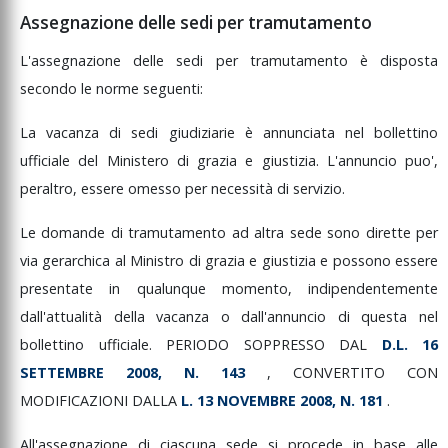
Assegnazione delle sedi per tramutamento
L'assegnazione
delle
sedi
per
tramutamento
è
disposta
secondo
le
norme
seguenti:
La
vacanza
di
sedi
giudiziarie
è
annunciata
nel
bollettino
ufficiale
del
Ministero
di
grazia
e
giustizia.
L'annuncio
puo',
peraltro,
essere
omesso
per
necessità
di
servizio.
Le
domande
di
tramutamento
ad
altra
sede
sono
dirette
per
via
gerarchica
al
Ministro
di
grazia
e
giustizia
e
possono
essere
presentate
in
qualunque
momento,
indipendentemente
dall'attualità
della
vacanza
o
dall'annuncio
di
questa
nel
bollettino
ufficiale.
PERIODO
SOPPRESSO
DAL
D.L.
16
SETTEMBRE
2008,
N.
143
,
CONVERTITO
CON
MODIFICAZIONI
DALLA
L.
13
NOVEMBRE
2008,
N.
181
.
All'assegnazione
di
ciascuna
sede
si
procede
in
base
alle