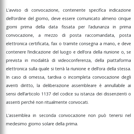
L’avviso
di
convocazione,
contenente
specifica
indicazione
dell’ordine
del
giorno,
deve
essere
comunicato
almeno
cinque
giorni
prima
della
data
fissata
per
l’adunanza
in
prima
convocazione,
a
mezzo
di
posta
raccomandata,
posta
elettronica
certificata,
fax
o
tramite
consegna
a
mano,
e
deve
contenere
l’indicazione
del
luogo
e
dell’ora
della
riunione
o,
se
prevista
in
modalità
di
videoconferenza,
della
piattaforma
elettronica
sulla
quale
si
terrà
la
riunione
e
dell’ora
della
stessa.
In
caso
di
omessa,
tardiva
o
incompleta
convocazione
degli
aventi
diritto,
la
deliberazione
assembleare
è
annullabile
ai
sensi
dell’articolo
1137
del
codice
su
istanza
dei
dissenzienti
o
assenti
perché
non
ritualmente
convocati.
L’assemblea
in
seconda
convocazione
non
può
tenersi
nel
medesimo
giorno
solare
della
prima.