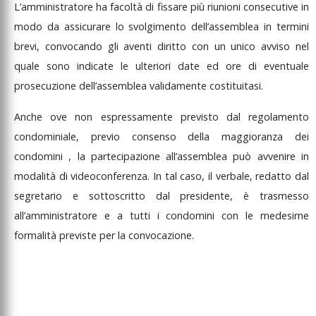
L’amministratore
ha
facoltà
di
fissare
più
riunioni
consecutive
in
modo
da
assicurare
lo
svolgimento
dell’assemblea
in
termini
brevi,
convocando
gli
aventi
diritto
con
un
unico
avviso
nel
quale
sono
indicate
le
ulteriori
date
ed
ore
di
eventuale
prosecuzione
dell’assemblea
validamente
costituitasi.
Anche
ove
non
espressamente
previsto
dal
regolamento
condominiale,
previo
consenso
della
maggioranza
dei
condomini
,
la
partecipazione
all’assemblea
può
avvenire
in
modalità
di
videoconferenza.
In
tal
caso,
il
verbale,
redatto
dal
segretario
e
sottoscritto
dal
presidente,
è
trasmesso
all’amministratore
e
a
tutti
i
condomini
con
le
medesime
formalità
previste
per
la
convocazione.