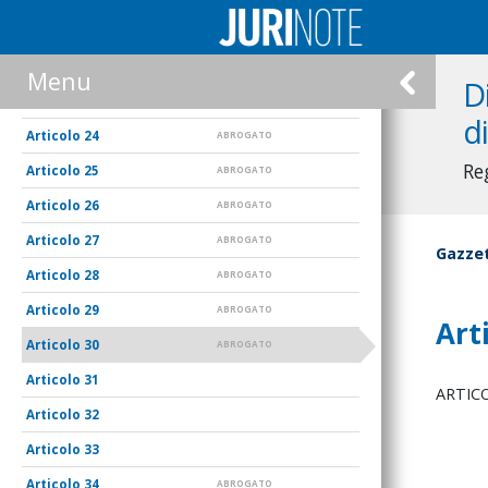
21
22
ABROGATO
Menu
D
23
ABROGATO
d
24
ABROGATO
Re
25
ABROGATO
26
ABROGATO
27
ABROGATO
Gazzet
28
ABROGATO
29
ABROGATO
Art
30
ABROGATO
31
ARTIC
32
33
34
ABROGATO