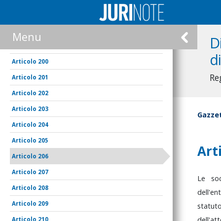
197
198
Menu
D
199
d
200
Re
201
202
203
Gazzet
204
205
Art
206
207
Le
so
208
dell'en
209
statut
dell'a
210