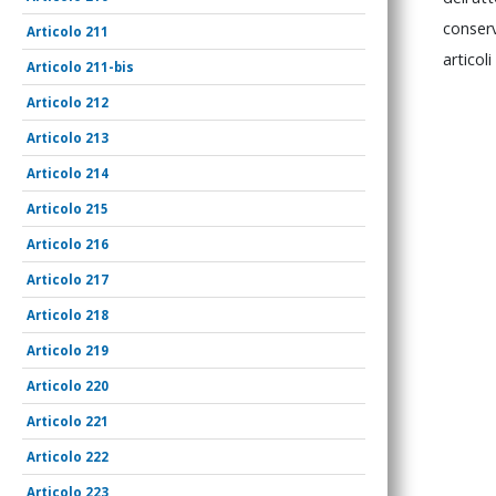
conse
211
articoli
211-bis
212
213
214
215
216
217
218
219
220
221
222
223