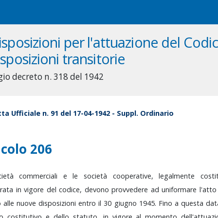
isposizioni per l'attuazione del Codice
isposizioni transitorie
gio decreto n. 318 del 1942
ta Ufficiale n. 91 del 17-04-1942 - Suppl. Ordinario
icolo 206
cietà
commerciali
e
le
società
cooperative,
legalmente
cost
trata
in
vigore
del
codice,
devono
provvedere
ad
uniformare
l'att
o
alle
nuove
disposizioni
entro
il
30
giugno
1945.
Fino
a
questa
da
tto
costitutivo
e
dello
statuto,
in
vigore
al
momento
dell'attua