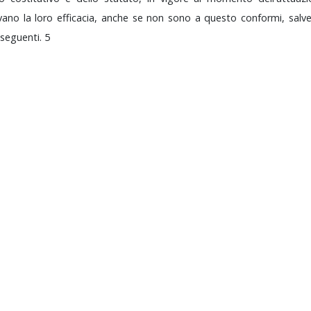
rvano
la
loro
efficacia,
anche
se
non
sono
a
questo
conformi,
salv
seguenti.
5