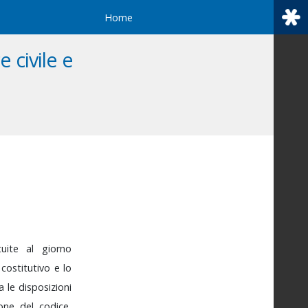
Home
 civile e
ituite
al
giorno
o
costitutivo
e
lo
ta
le
disposizioni
zione
del
codice,