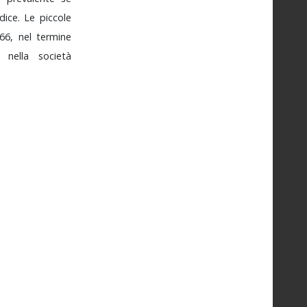
dice.
Le
piccole
266,
nel
termine
si
nella
società