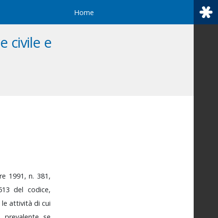
Home
 civile e
re
1991,
n.
381,
513
del
codice,
o
le
attività
di
cui
tà
prevalente
se