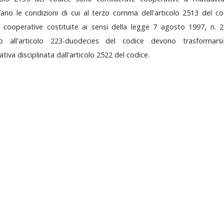
sfano
le
condizioni
di
cui
al
terzo
comma
dell'articolo
2513
del
co
à
cooperative
costituite
ai
sensi
della
legge
7
agosto
1997,
n.
sto
all'articolo
223-duodecies
del
codice
devono
trasformar
ativa
disciplinata
dall'articolo
2522
del
codice.