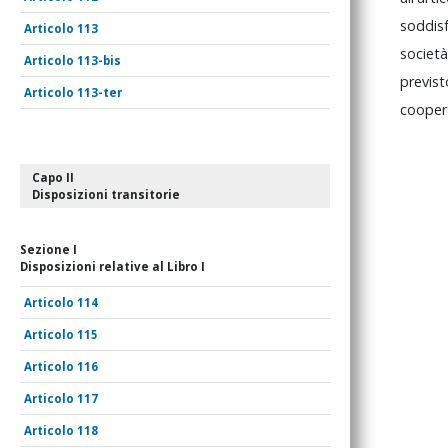
soddi
113
societ
113-bis
previ
113-ter
cooper
Capo II
Disposizioni transitorie
Sezione I
Disposizioni relative al Libro I
114
115
116
117
118