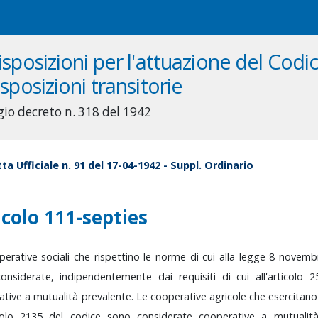
isposizioni per l'attuazione del Codice
isposizioni transitorie
gio decreto n. 318 del 1942
ta Ufficiale n. 91 del 17-04-1942 - Suppl. Ordinario
icolo 111-septies
perative
sociali
che
rispettino
le
norme
di
cui
alla
legge
8
novemb
considerate,
indipendentemente
dai
requisiti
di
cui
all'articolo
2
ative
a
mutualità
prevalente.
Le
cooperative
agricole
che
esercitan
icolo
2135
del
codice
sono
considerate
cooperative
a
mutuali