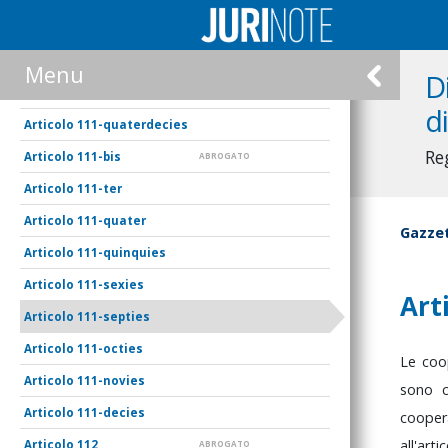
111-undecies
111-duodecies
Menu
D
111-terdecies
d
111-quaterdecies
Re
111-bis
ABROGATO
111-ter
111-quater
Gazzet
111-quinquies
111-sexies
Art
111-septies
111-octies
Le
coo
111-novies
sono
111-decies
cooper
all'art
112
ABROGATO