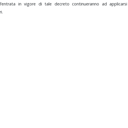
ll’entrata
in
vigore
di
tale
decreto
continueranno
ad
applicars
i.