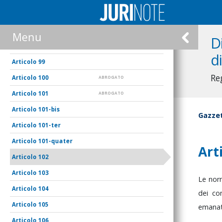
96
97
Menu
D
98
d
99
Re
100
ABROGATO
101
ABROGATO
101-bis
Gazzet
101-ter
101-quater
Art
102
103
Le
no
104
dei
co
105
emana
106