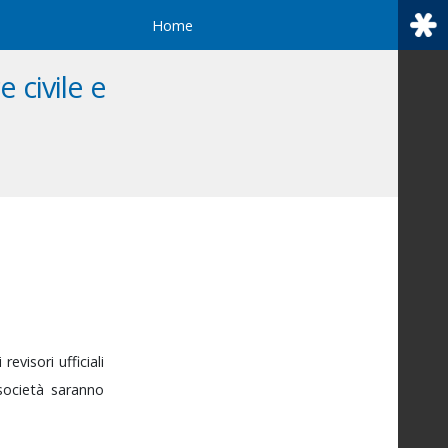
Home
 civile e
i
revisori
ufficiali
società
saranno