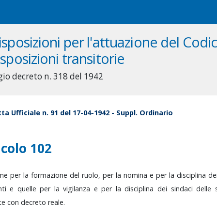
isposizioni per l'attuazione del Codice
isposizioni transitorie
gio decreto n. 318 del 1942
ta Ufficiale n. 91 del 17-04-1942 - Suppl. Ordinario
icolo 102
rme
per
la
formazione
del
ruolo,
per
la
nomina
e
per
la
disciplina
de
nti
e
quelle
per
la
vigilanza
e
per
la
disciplina
dei
sindaci
delle
te
con
decreto
reale.