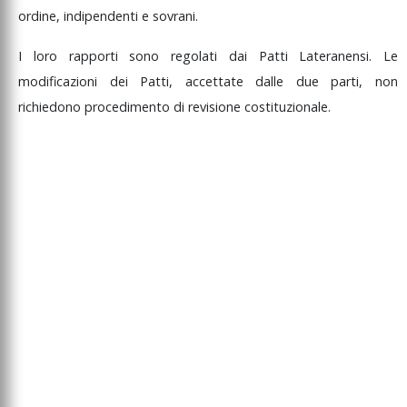
ordine,
indipendenti
e
sovrani.
I
loro
rapporti
sono
regolati
dai
Patti
Lateranensi.
Le
modificazioni
dei
Patti,
accettate
dalle
due
parti,
non
richiedono
procedimento
di
revisione
costituzionale.