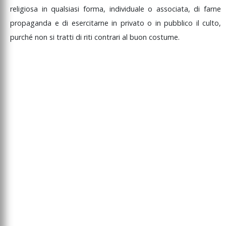
religiosa
in
qualsiasi
forma,
individuale
o
associata,
di
farne
propaganda
e
di
esercitarne
in
privato
o
in
pubblico
il
culto,
purché
non
si
tratti
di
riti
contrari
al
buon
costume.