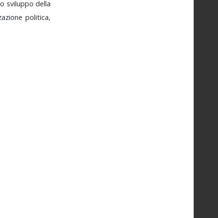
no
sviluppo
della
zzazione
politica,