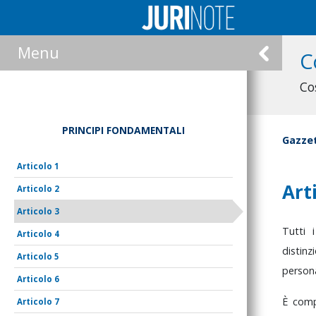
Menu
C
Co
PRINCIPI FONDAMENTALI
Gazzet
1
Art
2
3
Tutti
4
distin
5
person
6
È
com
7