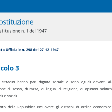
ostituzione
stituzione n. 1 del 1947
ta Ufficiale n. 298 del 27-12-1947
icolo 3
i
cittadini
hanno
pari
dignità
sociale
e
sono
eguali
davanti
al
zione
di
sesso,
di
razza,
di
lingua,
di
religione,
di
opinioni
politic
ali
e
sociali.
pito
della
Repubblica
rimuovere
gli
ostacoli
di
ordine
economic