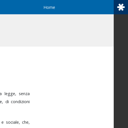
Home
la
legge,
senza
he,
di
condizioni
o
e
sociale,
che,