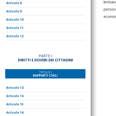
limita
8
perso
9
econo
10
11
12
PARTE I
DIRITTI E DOVERI DEI CITTADINI
TITOLO I
RAPPORTI CIVILI
13
14
15
16