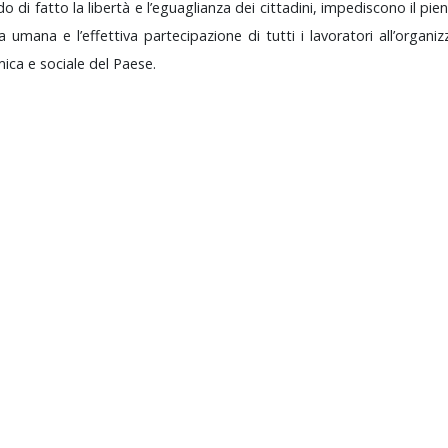
ndo
di
fatto
la
libertà
e
l’eguaglianza
dei
cittadini,
impediscono
il
pie
na
umana
e
l’effettiva
partecipazione
di
tutti
i
lavoratori
all’organi
mica
e
sociale
del
Paese.