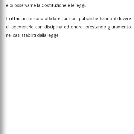
e
di
osservarne
la
Costituzione
e
le
leggi.
I
cittadini
cui
sono
affidate
funzioni
pubbliche
hanno
il
dovere
di
adempierle
con
disciplina
ed
onore,
prestando
giuramento
nei
casi
stabiliti
dalla
legge.