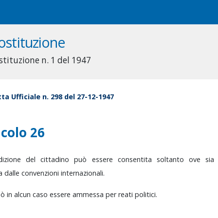
ostituzione
stituzione n. 1 del 1947
ta Ufficiale n. 298 del 27-12-1947
icolo 26
adizione
del
cittadino
può
essere
consentita
soltanto
ove
si
ta
dalle
convenzioni
internazionali.
uò
in
alcun
caso
essere
ammessa
per
reati
politici.