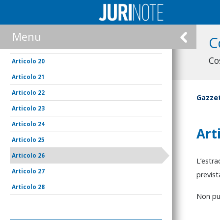
17
18
Menu
C
19
Co
20
21
22
Gazzet
23
24
Art
25
26
L’estr
27
previs
28
Non
p