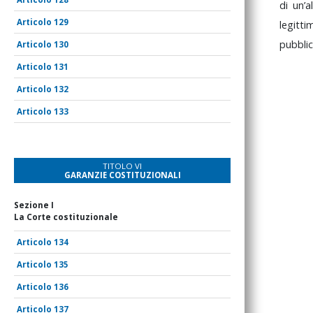
di
un’a
129
legitt
pubbli
130
131
132
133
TITOLO VI
GARANZIE COSTITUZIONALI
Sezione I
La Corte costituzionale
134
135
136
137