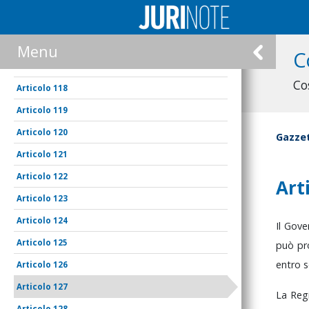
115
116
Menu
C
117
Co
118
119
120
Gazzet
121
122
Art
123
124
Il
Gove
125
può
pr
entro
s
126
127
La
Reg
128