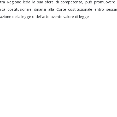
ltra
Regione
leda
la
sua
sfera
di
competenza,
può
promuover
imità
costituzionale
dinanzi
alla
Corte
costituzionale
entro
sess
cazione
della
legge
o
dell’atto
avente
valore
di
legge
.