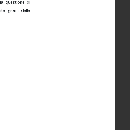
e
la
questione
di
anta
giorni
dalla