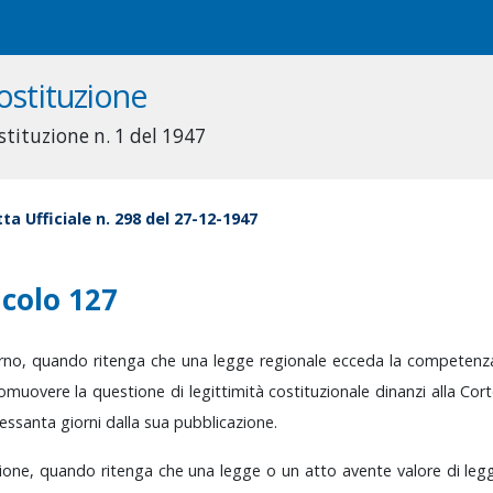
ostituzione
stituzione n. 1 del 1947
ta Ufficiale n. 298 del 27-12-1947
icolo 127
rno,
quando
ritenga
che
una
legge
regionale
ecceda
la
competen
omuovere
la
questione
di
legittimità
costituzionale
dinanzi
alla
Cor
essanta
giorni
dalla
sua
pubblicazione.
ione,
quando
ritenga
che
una
legge
o
un
atto
avente
valore
di
leg