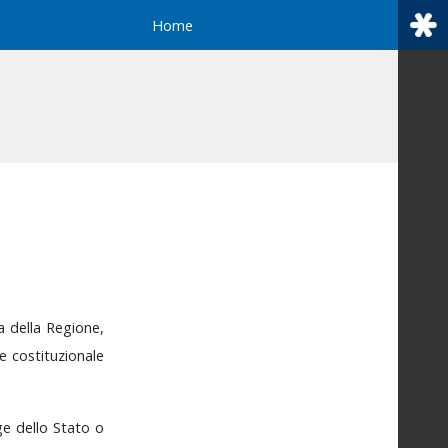
Home
za
della
Regione,
te
costituzionale
ge
dello
Stato
o