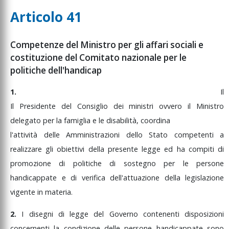
Articolo 41
Competenze del Ministro per gli affari sociali e
costituzione del Comitato nazionale per le
politiche dell'handicap
1.
Il
Il
Presidente
del
Consiglio
dei
ministri
ovvero
il
Ministro
delegato
per
la
famiglia
e
le
disabilità,
coordina
l'attività
delle
Amministrazioni
dello
Stato
competenti
a
realizzare
gli
obiettivi
della
presente
legge
ed
ha
compiti
di
promozione
di
politiche
di
sostegno
per
le
persone
handicappate
e
di
verifica
dell'attuazione
della
legislazione
vigente
in
materia.
2.
I
disegni
di
legge
del
Governo
contenenti
disposizioni
concernenti
la
condizione
delle
persone
handicappate
sono