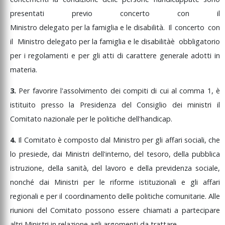
presentati
previo
concerto
con
il
Ministro
delegato
per
la
famiglia
e
le
disabilità
.
Il
concerto
con
il
Ministro
delegato
per
la
famiglia
e
le
disabilità
è
obbligatorio
per
i
regolamenti
e
per
gli
atti
di
carattere
generale
adotti
in
materia.
3.
Per
favorire
l'assolvimento
dei
compiti
di
cui
al
comma
1,
è
istituito
presso
la
Presidenza
del
Consiglio
dei
ministri
il
Comitato
nazionale
per
le
politiche
dell'handicap.
4.
Il
Comitato
è
composto
dal
Ministro
per
gli
affari
sociali,
che
lo
presiede,
dai
Ministri
dell'interno,
del
tesoro,
della
pubblica
istruzione,
della
sanità,
del
lavoro
e
della
previdenza
sociale,
nonché
dai
Ministri
per
le
riforme
istituzionali
e
gli
affari
regionali
e
per
il
coordinamento
delle
politiche
comunitarie.
Alle
riunioni
del
Comitato
possono
essere
chiamati
a
partecipare
altri
Ministri
in
relazione
agli
argomenti
da
trattare.