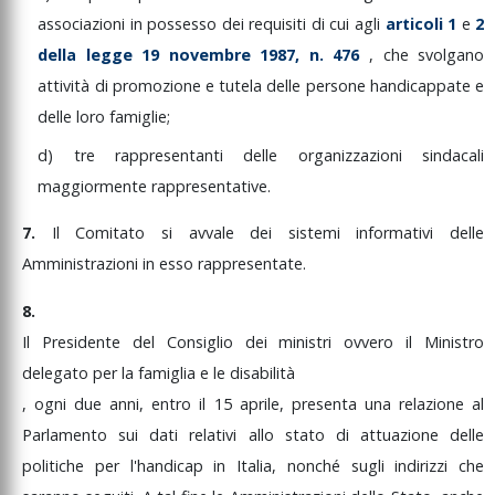
associazioni
in
possesso
dei
requisiti
di
cui
agli
articoli
1
e
2
della
legge
19
novembre
1987,
n.
476
,
che
svolgano
attività
di
promozione
e
tutela
delle
persone
handicappate
e
delle
loro
famiglie;
d)
tre
rappresentanti
delle
organizzazioni
sindacali
maggiormente
rappresentative.
7.
Il
Comitato
si
avvale
dei
sistemi
informativi
delle
Amministrazioni
in
esso
rappresentate.
8.
Il
Presidente
del
Consiglio
dei
ministri
ovvero
il
Ministro
delegato
per
la
famiglia
e
le
disabilità
,
ogni
due
anni,
entro
il
15
aprile,
presenta
una
relazione
al
Parlamento
sui
dati
relativi
allo
stato
di
attuazione
delle
politiche
per
l'handicap
in
Italia,
nonché
sugli
indirizzi
che