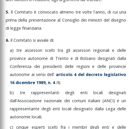
5.
Il
Comitato
è
convocato
almeno
tre
volte
l'anno,
di
cui
una
prima
della
presentazione
al
Consiglio
dei
ministri
del
disegno
di
legge
finanziaria.
6.
Il
Comitato
si
avvale
di:
a)
tre
assessori
scelti
tra
gli
assessori
regionali
e
delle
province
autonome
di
Trento
e
di
Bolzano
designati
dalla
Conferenza
dei
presidenti
delle
regioni
e
delle
provincie
autonome
ai
sensi
dell'
articolo
4
del
decreto
legislativo
16
dicembre
1989,
n.
4
/8;
b)
tre
rappresentanti
degli
enti
locali
designati
dall'Associazione
nazionale
dei
comuni
italiani
(ANCI)
e
un
rappresentante
degli
enti
locali
designato
dalla
Lega
delle
autonomie
locali;
c)
cinque
esperti
scelti
fra
i
membri
degli
enti
e
delle