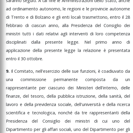
saranno
seguiti.
A
tal
fine
le
Amministrazioni
dello
Stato,
anche
ad
ordinamento
autonomo,
le
regioni
e
le
provincie
autonome
di
Trento
e
di
Bolzano
e
gli
enti
locali
trasmettono,
entro
il
28
febbraio
di
ciascun
anno,
alla
Presidenza
del
Consiglio
dei
ministri
tutti
i
dati
relativi
agli
interventi
di
loro
competenza
disciplinati
dalla
presente
legge.
Nel
primo
anno
di
applicazione
della
presente
legge
la
relazione
è
presentata
entro
il
30
ottobre.
9.
Il
Comitato,
nell'esercizio
delle
sue
funzioni,
è
coadiuvato
da
una
commissione
permanente
composta
da
un
rappresentante
per
ciascuno
dei
Ministeri
dell'interno,
delle
finanze,
del
tesoro,
della
pubblica
istruzione,
della
sanità,
del
lavoro
e
della
previdenza
sociale,
dell'università
e
della
ricerca
scientifica
e
tecnologica,
nonché
da
tre
rappresentanti
della
Presidenza
del
Consiglio
dei
ministri
di
cui
uno
del
Dipartimento
per
gli
affari
sociali,
uno
del
Dipartimento
per
gli