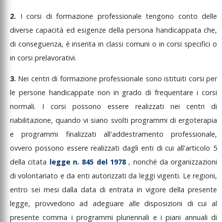
2.
I
corsi
di
formazione
professionale
tengono
conto
delle
diverse
capacità
ed
esigenze
della
persona
handicappata
che,
di
conseguenza,
è
inserita
in
classi
comuni
o
in
corsi
specifici
o
in
corsi
prelavorativi.
3.
Nei
centri
di
formazione
professionale
sono
istituiti
corsi
per
le
persone
handicappate
non
in
grado
di
frequentare
i
corsi
normali.
I
corsi
possono
essere
realizzati
nei
centri
di
riabilitazione,
quando
vi
siano
svolti
programmi
di
ergoterapia
e
programmi
finalizzati
all'addestramento
professionale,
ovvero
possono
essere
realizzati
dagli
enti
di
cui
all'articolo
5
della
citata
legge
n.
845
del
1978
,
nonché
da
organizzazioni
di
volontariato
e
da
enti
autorizzati
da
leggi
vigenti.
Le
regioni,
entro
sei
mesi
dalla
data
di
entrata
in
vigore
della
presente
legge,
provvedono
ad
adeguare
alle
disposizioni
di
cui
al
presente
comma
i
programmi
pluriennali
e
i
piani
annuali
di