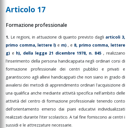
Articolo 17
Formazione professionale
1.
Le
regioni,
in
attuazione
di
quanto
previsto
dagli
articoli
3,
primo
comma,
lettere
l)
e
m)
,
e
8,
primo
comma,
lettere
g)
e
h),
della
legge
21
dicembre
1978,
n.
845
,
realizzano
l'inserimento
della
persona
handicappata
negli
ordinari
corsi
di
formazione
professionale
dei
centri
pubblici
e
privati
e
garantiscono
agli
allievi
handicappati
che
non
siano
in
grado
di
avvalersi
dei
metodi
di
apprendimento
ordinari
l'acquisizione
di
una
qualifica
anche
mediante
attività
specifica
nell'ambito
delle
attività
del
centro
di
formazione
professionale
tenendo
conto
dell'orientamento
emerso
dai
piani
educativi
individualizzati
realizzati
durante
l'iter
scolastico.
A
tal
fine
forniscono
ai
centri
i
sussidi
e
le
attrezzature
necessarie.