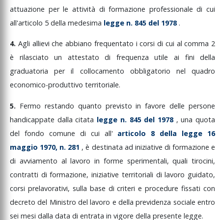
attuazione
per
le
attività
di
formazione
professionale
di
cui
all'articolo
5
della
medesima
legge
n.
845
del
1978
.
4.
Agli
allievi
che
abbiano
frequentato
i
corsi
di
cui
al
comma
2
è
rilasciato
un
attestato
di
frequenza
utile
ai
fini
della
graduatoria
per
il
collocamento
obbligatorio
nel
quadro
economico-produttivo
territoriale.
5.
Fermo
restando
quanto
previsto
in
favore
delle
persone
handicappate
dalla
citata
legge
n.
845
del
1978
,
una
quota
del
fondo
comune
di
cui
all'
articolo
8
della
legge
16
maggio
1970,
n.
281
,
è
destinata
ad
iniziative
di
formazione
e
di
avviamento
al
lavoro
in
forme
sperimentali,
quali
tirocini,
contratti
di
formazione,
iniziative
territoriali
di
lavoro
guidato,
corsi
prelavorativi,
sulla
base
di
criteri
e
procedure
fissati
con
decreto
del
Ministro
del
lavoro
e
della
previdenza
sociale
entro
sei
mesi
dalla
data
di
entrata
in
vigore
della
presente
legge.